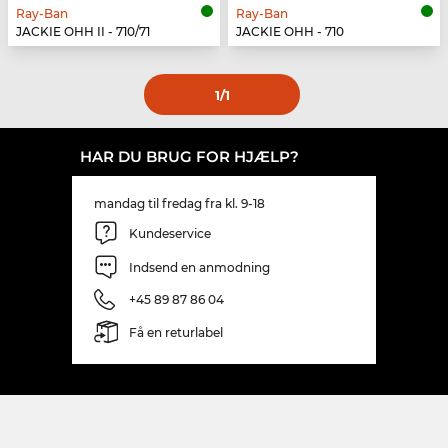
Ray-Ban
Ray-Ban
JACKIE OHH II - 710/71
JACKIE OHH - 710
1
/1
HAR DU BRUG FOR HJÆLP?
mandag til fredag fra kl. 9-18
Kundeservice
Indsend en anmodning
+45 89 87 86 04
Få en returlabel