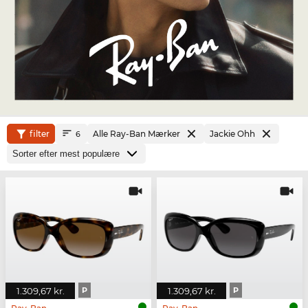
filter
Alle Ray-Ban Mærker
Jackie Ohh
6
1.309,67 kr.
P
1.309,67 kr.
P