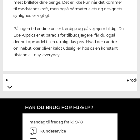
mest brillefor dine penge. Det er ikke kun når det kommer
til modstandskraft, men også nårmaterialets og designets
synlighed er vigtigt.
På ingen tid er dine briller færdige og på vej hjem til dig. Da
Edel-Optics er et paradis for tilbudsjægere, får du også
denne topmodel til en utroligt lav pris. Hvad der i andre
onlinebutikker bliver kaldt udsalg, er hos os en konstant
tilstand all-day-everyday.
Produ
HAR DU BRUG FOR HJÆLP?
mandag til fredag fra kl. 9-18
Kundeservice