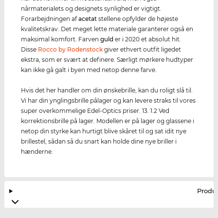
nårmaterialets og designets synlighed er vigtigt.
Forarbejdningen af
acetat
stellene opfylder de højeste
kvalitetskrav. Det meget lette materiale garanterer også en
maksimal komfort. Farven
guld
er i 2020 et absolut hit.
Disse
Rocco by Rodenstock
giver ethvert outfit ligedet
ekstra, som er svært at definere. Særligt mørkere hudtyper
kan ikke gå galt i byen med netop denne farve.
Hvis det her handler om din ønskebrille, kan du roligt slå til.
Vi har din ynglingsbrille pålager og kan levere straks til vores
super overkommelige Edel-Optics priser. 13. 1.2 Ved
korrektionsbrille på lager. Modellen er på lager og glassene i
netop din styrke kan hurtigt blive skåret til og sat idit nye
brillestel, sådan så du snart kan holde dine nye briller i
hænderne.
Produ