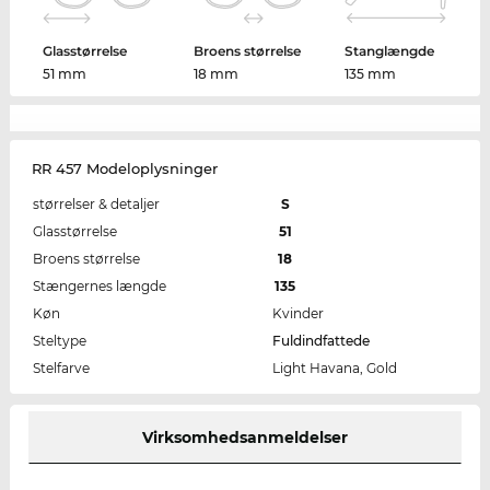
Glasstørrelse
Broens størrelse
Stanglængde
51 mm
18 mm
135 mm
RR 457 Modeloplysninger
størrelser & detaljer
S
Glasstørrelse
51
Broens størrelse
18
Stængernes længde
135
Køn
Kvinder
Steltype
Fuldindfattede
Stelfarve
Light Havana, Gold
Virksomhedsanmeldelser