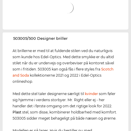
‌503005/500 Designer briller
At brillerne er med til at fuldende stilen ved du naturligvis
som kunde hos Edel-Optics. Med dette smykke er du altid
stilet når du er undervejs og overbeviser på kontoret såvel
som i fritiden. 503005 kan også fås i flere styles fra
Scotch
and Soda
kollektionerne 2021 og 2022 i Edel-Optics
onlineshop.
Med dette stel taler designerne særligt til
kvinder
som føler
sig hjemme i verdens storbyer. Mr. Right eller ej - her
handler det i første omgang om det rigtige look for 2022.
Plast
stel, som disse, kombinerer holdbarhed med komfort.
503005 sidder meget behageligt på både næsen og ørerne.
Modellen er på lager. Hvis du bestiller nu med