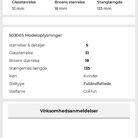
Glasstørrelse
Broens størrelse
Stanglængde
51 mm
18 mm
135 mm
503005 Modeloplysninger
størrelser & detaljer
S
Glasstørrelse
51
Broens størrelse
18
Stængernes længde
135
Køn
Kvinder
Steltype
Fuldindfattede
Stelfarve
GrÃ¼n
Virksomhedsanmeldelser