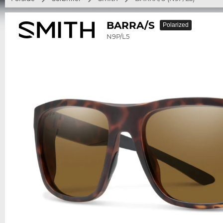
BARRA/S
Polarized
N9P/L5