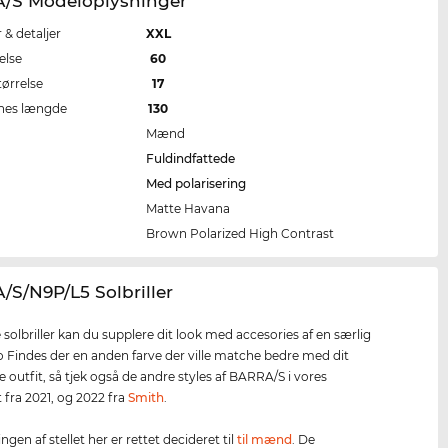
/S Modeloplysninger
r & detaljer
XXL
else
60
tørrelse
17
nes længde
130
Mænd
Fuldindfattede
Med polarisering
Matte Havana
e
Brown Polarized High Contrast
/S/N9P/L5 Solbriller
 solbriller kan du supplere dit look med accesories af en særlig
ro Findes der en anden farve der ville matche bedre med dit
e outfit, så tjek også de andre styles af BARRA/S i vores
 fra 2021, og 2022 fra
Smith
.
en af stellet her er rettet decideret til
til mænd
. De