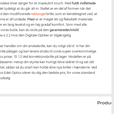
løse linier sørger for et maskulint touch. Med
fuldt indfattede
et tydeligt at du går all-in. Stellet er en del af formen når det
il den modificerede
rektangel
brille, som er kendetegnet ved, at
rne er afrundede.
Plast
er et meget let og fleksibelt materiale.
er en lang levetid og en høj gradaf komfort. Som med alle
 i vores butik, kan du stole på den
garanterede
UV400
se.4.2.2 Hvis den Digitale Optiker er tilgængelig
er handler om din ønskebrille, kan du roligt slå til. Vi har din
rille pålager og kan levere straks til vores super overkommelige
s priser. 13. 1.2 Ved korrektionsbrille på lager. Modellen er på
lassene i netop din styrke kan hurtigt blive skåret til og sat idit
stel, sådan så du snart kan holde dine nye briller i hænderne. Ved
os Edel-Optics sikrer du dig den bedste pris, for vores standard
l udsalg.
Produc