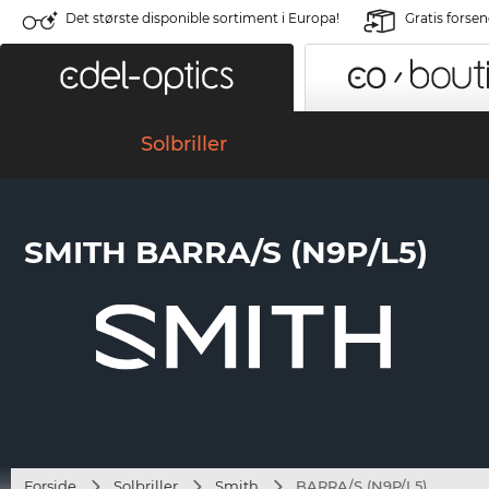
Det største disponible sortiment i Europa!
Gratis forse
Solbriller
SMITH BARRA/S (N9P/L5)
Forside
Solbriller
Smith
BARRA/S (N9P/L5)