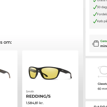
Gratis
30 dag
Fordel
Køb på
Gara
s om:
min
Glasst
60 m
Smith
REDDING/S
1.584,81 kr.