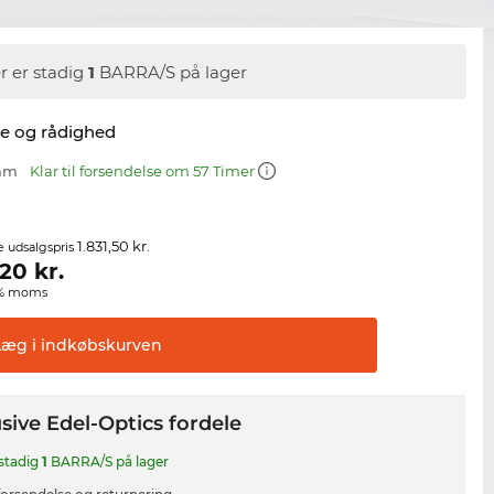
r er stadig
1
BARRA/S på lager
se og rådighed
 mm
Klar til forsendelse om 57 Timer
1.831,50 kr.
e udsalgspris
,20
kr.
00% moms
Læg i
indkøbskurven
sive Edel-Optics fordele
 stadig
1
BARRA/S på lager