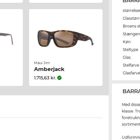
BARRA
størrelse
Glasstørr
Broens s
Stænger
Køn
Steltype
Glas
Maui Jim
Stelfarve
Amberjack
Glasfarv
1.715,63 kr.
‌BARRA
Med disse
klasse. T
foretrukn
sortiment
Udformning