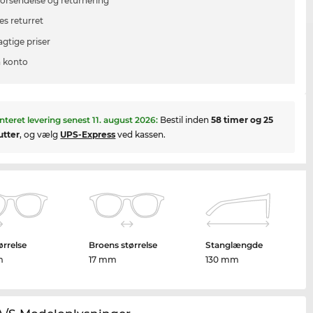
 forsendelse og returnering
es returret
agtige priser
 konto
nteret levering senest
11. august 2026
:
Bestil inden
58 timer og 25
utter
, og vælg
UPS-Express
ved kassen.
ørrelse
Broens størrelse
Stanglængde
m
17 mm
130 mm