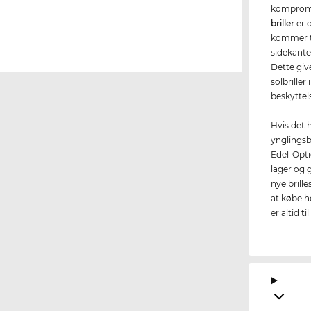
kompromis
briller
er d
kommer t
sidekante
Dette giv
solbriller
beskyttel
Hvis det h
ynglingsb
Edel-Optic
lager og g
nye brille
at købe h
er altid ti