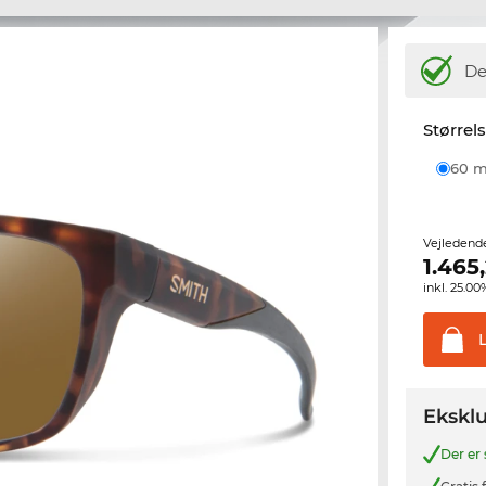
De
Størrel
60
Vejledend
1.465
inkl. 25.
Eksklu
Der er