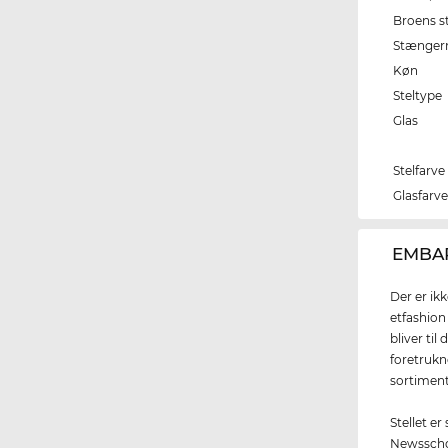
Broens s
Stænger
Køn
Steltype
Glas
Stelfarve
Glasfarv
‌EMBAR
Der er ik
etfashion
bliver ti
foretrukn
sortiment
Stellet er
Newsschoo