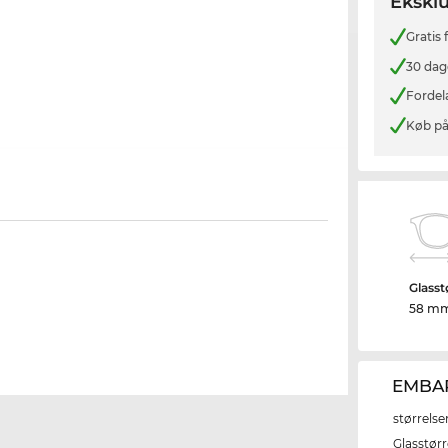
Eksklu
Gratis
30 dag
Fordel
Køb på
Glasst
58 m
EMBAR
størrelse
Glasstørr