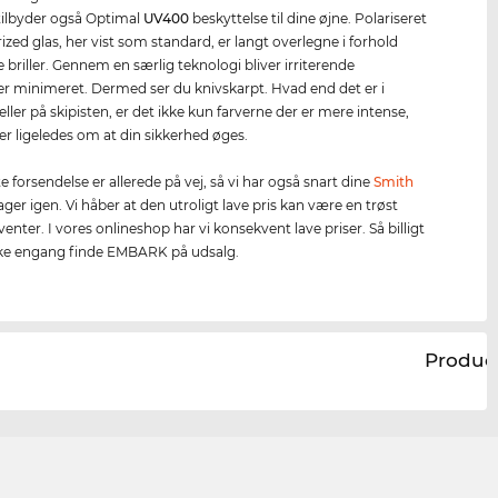
r tilbyder også Optimal
UV400
beskyttelse til dine øjne. Polariseret
rized glas, her vist som standard, er langt overlegne i forhold
e briller. Gennem en særlig teknologi bliver irriterende
ser minimeret. Dermed ser du knivskarpt. Hvad end det er i
eller på skipisten, er det ikke kun farverne der er mere intense,
er ligeledes om at din sikkerhed øges.
 forsendelse er allerede på vej, så vi har også snart dine
Smith
lager igen. Vi håber at den utroligt lave pris kan være en trøst
nter. I vores onlineshop har vi konsekvent lave priser. Så billigt
kke engang finde EMBARK på udsalg.
Produc