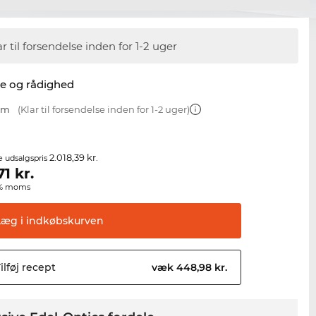
ar til forsendelse inden for 1-2 uger
se og rådighed
 mm
(Klar til forsendelse inden for 1-2 uger)
2.018,39 kr.
e udsalgspris
71
kr.
00% moms
Læg i
indkøbskurven
ilføj
recept
væk 448,98 kr.