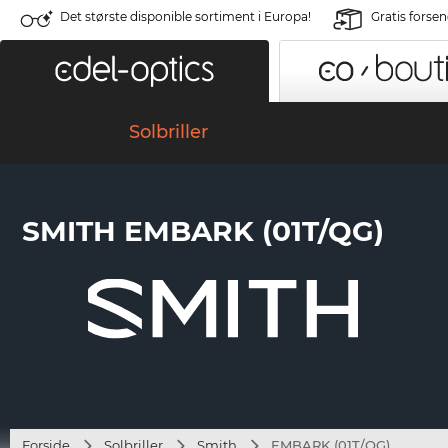
Det største disponible sortiment i Europa!
Gratis forse
Solbriller
SMITH EMBARK (01T/QG)
Forside
Solbriller
Smith
EMBARK (01T/QG)