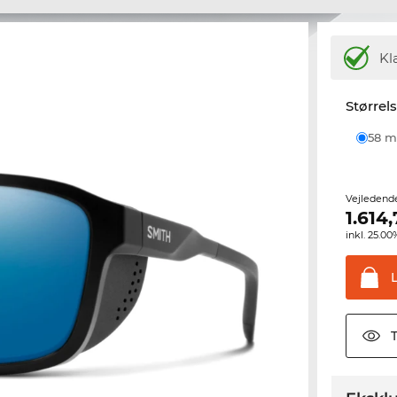
Kl
Størrel
58
Vejledend
1.614,
inkl. 25.
T