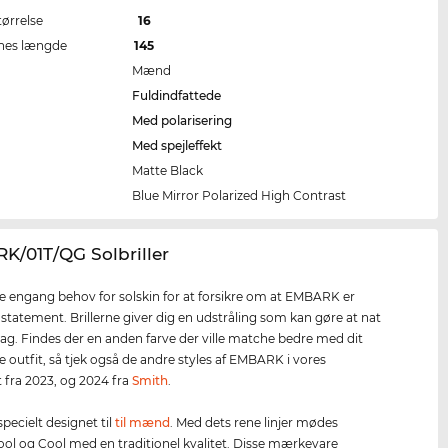
tørrelse
16
nes længde
145
Mænd
Fuldindfattede
Med polarisering
Med spejleffekt
Matte Black
e
Blue Mirror Polarized High Contrast
K/01T/QG Solbriller
ke engang behov for solskin for at forsikre om at EMBARK er
 statement. Brillerne giver dig en udstråling som kan gøre at nat
l dag. Findes der en anden farve der ville matche bedre med dit
e outfit, så tjek også de andre styles af EMBARK i vores
 fra 2023, og 2024 fra
Smith
.
 specielt designet til
til mænd
. Med dets rene linjer mødes
l og Cool med en traditionel kvalitet. Disse mærkevare