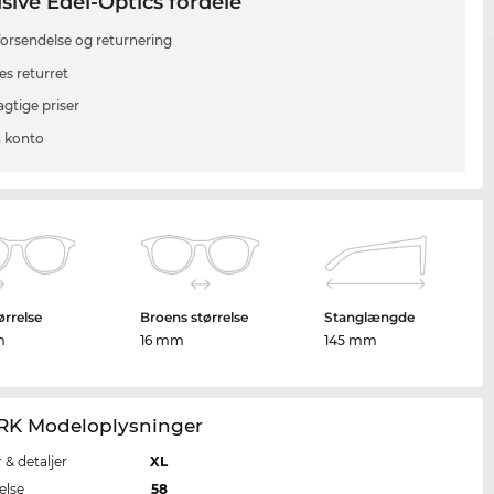
sive Edel-Optics fordele
 forsendelse og returnering
es returret
agtige priser
 konto
ørrelse
Broens størrelse
Stanglængde
m
16 mm
145 mm
K Modeloplysninger
r & detaljer
XL
else
58