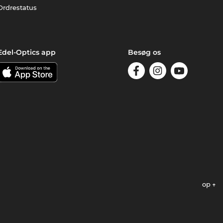
Ordrestatus
Edel-Optics app
Besøg os
op