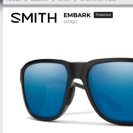
EMBARK
Polarized
01T/QG