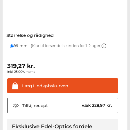
Størrelse og rådighed
99 mm
(Klar til forsendelse inden for 1-2 uger)
319,27
kr.
inkl. 25.00% moms
Læg i
indkøbskurven
Tilføj
recept
væk 228,97 kr.
Eksklusive Edel-Optics fordele