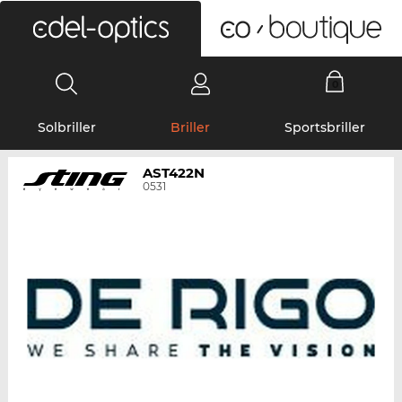
0
Solbriller
Briller
Sportsbriller
AST422N
0531