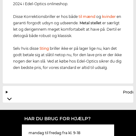
2024 i Edel-Optics onlineshop.
Disse Korrektionsbriller er hos både
til mænd
og
kvinder
en
garanti forgodt udsyn og udseende.
Metal stellet
er særligt
let og derigennem meget komfortabelt at have på. Dertil er
detogså både robust og klassisk.
Selv hvis disse
Sting
briller ikke er på lager lige nu, kan det
godt betale sig at slåtil netop nu, for den lave pris er der ikke
nogen der kan slå. Ved at købe hos Edel-Optics sikrer du dig
den bedste pris, for vores standard er altid til udsalg.
Produ
HAR DU BRUG FOR HJÆLP?
mandag til fredag fra kl. 9-18