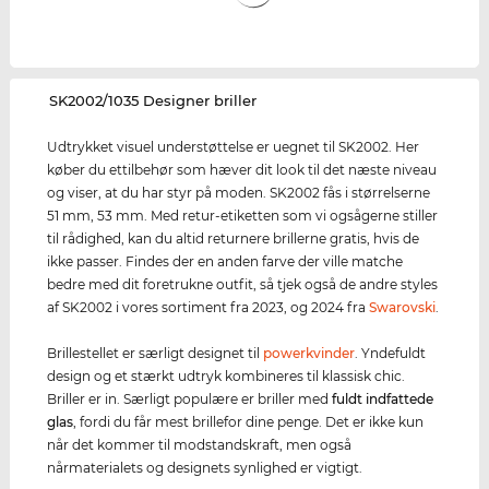
‌SK2002/1035 Designer briller
Udtrykket visuel understøttelse er uegnet til SK2002. Her
køber du ettilbehør som hæver dit look til det næste niveau
og viser, at du har styr på moden. SK2002 fås i størrelserne
51 mm, 53 mm. Med retur-etiketten som vi ogsågerne stiller
til rådighed, kan du altid returnere brillerne gratis, hvis de
ikke passer. Findes der en anden farve der ville matche
bedre med dit foretrukne outfit, så tjek også de andre styles
af SK2002 i vores sortiment fra 2023, og 2024 fra
Swarovski
.
Brillestellet er særligt designet til
powerkvinder
. Yndefuldt
design og et stærkt udtryk kombineres til klassisk chic.
Briller er in. Særligt populære er briller med
fuldt indfattede
glas
, fordi du får mest brillefor dine penge. Det er ikke kun
når det kommer til modstandskraft, men også
nårmaterialets og designets synlighed er vigtigt.