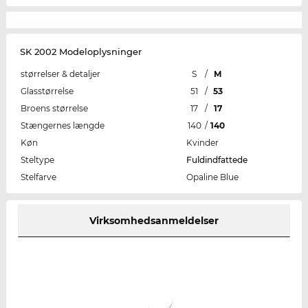
SK 2002 Modeloplysninger
størrelser & detaljer
S
/
M
Glasstørrelse
51
/
53
Broens størrelse
17
/
17
Stængernes længde
140
/
140
Køn
Kvinder
Steltype
Fuldindfattede
Stelfarve
Opaline Blue
Virksomhedsanmeldelser