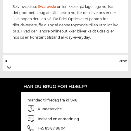
Selv hvis disse
Swarovski
briller ikke er på lager lige nu, kan
det godt betale sig at slåtil netop nu, for den lave pris er der
ikke nogen der kan slå. Da Edel-Optics er et paradis for
tilbudsjægere, får du også denne topmodel til en utroligt lav
pris. Hvad der i andre onlinebutikker bliver kaldt udsalg, er
hos os en konstant tilstand all-day-everyday.
Produ
HAR DU BRUG FOR HJÆLP?
mandag til fredag fra kl. 9-18
Kundeservice
Indsend en anmodning
+45 89 87 86 04