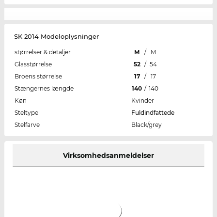
SK 2014 Modeloplysninger
størrelser & detaljer
M
/
M
Glasstørrelse
52
/
54
Broens størrelse
17
/
17
Stængernes længde
140
/
140
Køn
Kvinder
Steltype
Fuldindfattede
Stelfarve
Black/grey
Virksomhedsanmeldelser