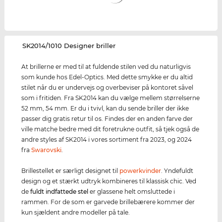
‌SK2014/1010 Designer briller
At brillerne er med til at fuldende stilen ved du naturligvis
som kunde hos Edel-Optics. Med dette smykke er du altid
stilet når du er undervejs og overbeviser på kontoret såvel
som i fritiden. Fra SK2014 kan du vælge mellem størrelserne
52 mm, 54 mm. Er du i tvivl, kan du sende briller der ikke
passer dig gratis retur til os. Findes der en anden farve der
ville matche bedre med dit foretrukne outfit, så tjek også de
andre styles af SK2014 i vores sortiment fra 2023, og 2024
fra
Swarovski
.
Brillestellet er særligt designet til
powerkvinder
. Yndefuldt
design og et stærkt udtryk kombineres til klassisk chic. Ved
de
fuldt indfattede stel
er glassene helt omsluttede i
rammen. For de som er garvede brillebærere kommer der
kun sjældent andre modeller på tale.