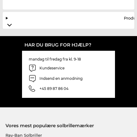
Produ
HAR DU BRUG FOR HJÆLP?
mandag til fredag fra kl. 9-18
Kundeservice
Indsend en anmodning
+45 89 87 86 04
Vores mest populære solbrillemærker
Ray-Ban Solbriller