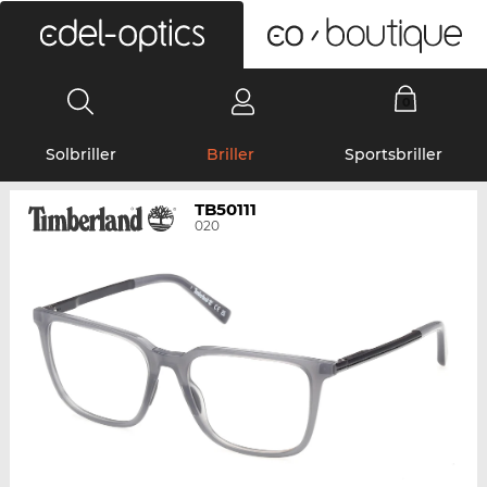
0
Solbriller
Briller
Sportsbriller
TB50111
020