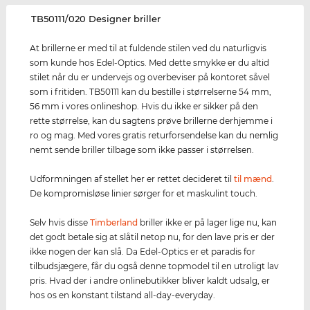
‌TB50111/020 Designer briller
At brillerne er med til at fuldende stilen ved du naturligvis
som kunde hos Edel-Optics. Med dette smykke er du altid
stilet når du er undervejs og overbeviser på kontoret såvel
som i fritiden. TB50111 kan du bestille i størrelserne 54 mm,
56 mm i vores onlineshop. Hvis du ikke er sikker på den
rette størrelse, kan du sagtens prøve brillerne derhjemme i
ro og mag. Med vores gratis returforsendelse kan du nemlig
nemt sende briller tilbage som ikke passer i størrelsen.
Udformningen af stellet her er rettet decideret til
til mænd
.
De kompromisløse linier sørger for et maskulint touch.
Selv hvis disse
Timberland
briller ikke er på lager lige nu, kan
det godt betale sig at slåtil netop nu, for den lave pris er der
ikke nogen der kan slå. Da Edel-Optics er et paradis for
tilbudsjægere, får du også denne topmodel til en utroligt lav
pris. Hvad der i andre onlinebutikker bliver kaldt udsalg, er
hos os en konstant tilstand all-day-everyday.