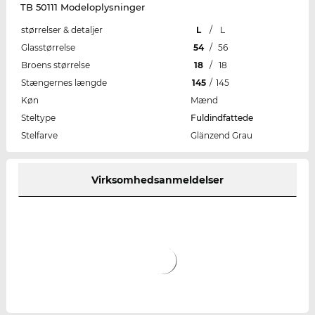
TB 50111 Modeloplysninger
størrelser & detaljer
L
/
L
Glasstørrelse
54
/
56
Broens størrelse
18
/
18
Stængernes længde
145
/
145
Køn
Mænd
Steltype
Fuldindfattede
Stelfarve
Glänzend Grau
Virksomhedsanmeldelser