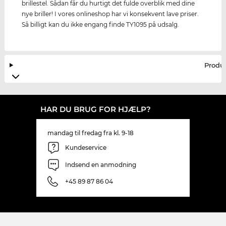
brillestel. Sådan får du hurtigt det fulde overblik med dine
nye briller! I vores onlineshop har vi konsekvent lave priser.
Så billigt kan du ikke engang finde TY1095 på udsalg.
Produ
HAR DU BRUG FOR HJÆLP?
mandag til fredag fra kl. 9-18
Kundeservice
Indsend en anmodning
+45 89 87 86 04