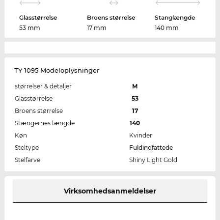
Glasstørrelse
Broens størrelse
Stanglængde
53 mm
17 mm
140 mm
TY 1095 Modeloplysninger
størrelser & detaljer
M
Glasstørrelse
53
Broens størrelse
17
Stængernes længde
140
Køn
Kvinder
Steltype
Fuldindfattede
Stelfarve
Shiny Light Gold
Virksomhedsanmeldelser