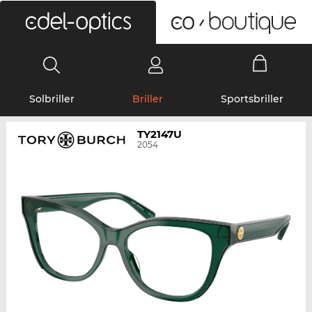
0
Solbriller
Briller
Sportsbriller
TY2147U
2054