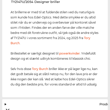
‌TY2147U/2054 Designer briller
At brillerne er med til at fuldende stilen ved du naturligvis
som kunde hos Edel-Optics. Med dette smykke er du altid
stilet når du er undervejs og overbeviser på kontoret såvel
som i fritiden. Findes der en anden farve der ville matche
bedre med dit foretrukne outfit, så tjek også de andre styles
af TY2147U i vores sortiment fra 2024, og 2025 fra
Tory
Burch
.
Brillestellet er særligt designet til
powerkvinder
. Yndefuldt
design og et stærkt udtryk kombineres til klassisk chic.
Selv hvis disse
Tory Burch
briller ikke er på lager lige nu, kan
det godt betale sig at slåtil netop nu, for den lave pris er der
ikke nogen der kan slå. Ved at købe hos Edel-Optics sikrer
du dig den bedste pris, for vores standard er altid til udsalg.
Produ