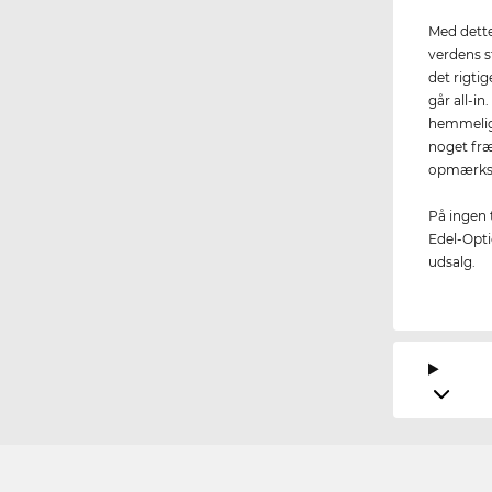
Med dette 
verdens s
det rigti
går all-in
hemmelig
noget fræk
opmærks
På ingen t
Edel-Optic
udsalg.