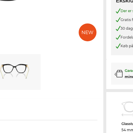
Eksklu
Der er
Gratis
30 dag
Fordel
Køb på
Gara
min
Glasst
54 m