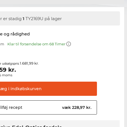
r er stadig
1
TY2169U på lager
se og rådighed
 mm
Klar til forsendelse om 68 Timer
1.681,99 kr.
e udsalgspris
,59
kr.
00% moms
Læg i
indkøbskurven
ilføj
recept
væk 228,97 kr.