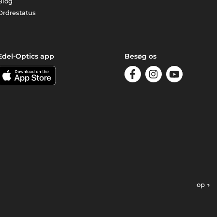
Blog
Ordrestatus
Edel-Optics app
Besøg os
op