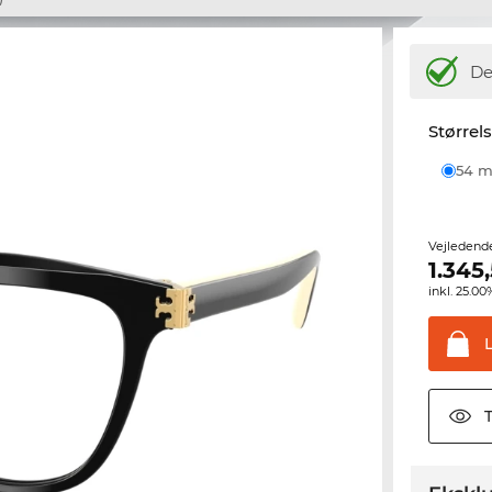
De
Størrel
54
Vejledend
1.345
inkl. 25.
T