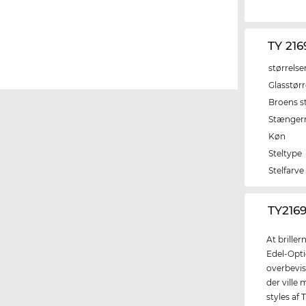
TY 21
størrelse
Glasstørr
Broens s
Stænger
Køn
Steltype
Stelfarve
‌TY216
At brille
Edel-Opti
overbevis
der ville
styles af