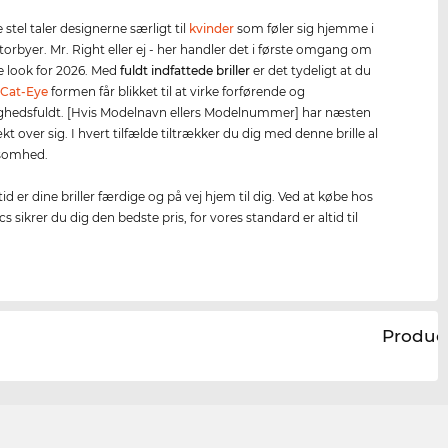
stel taler designerne særligt til
kvinder
som føler sig hjemme i
torbyer. Mr. Right eller ej - her handler det i første omgang om
ge look for 2026. Med
fuldt indfattede briller
er det tydeligt at du
.
Cat-Eye
formen får blikket til at virke forførende og
hedsfuldt. [Hvis Modelnavn ellers Modelnummer] har næsten
t over sig. I hvert tilfælde tiltrækker du dig med denne brille al
omhed.
id er dine briller færdige og på vej hjem til dig. Ved at købe hos
s sikrer du dig den bedste pris, for vores standard er altid til
Produc