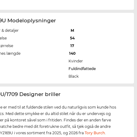
69U Modeloplysninger
r & detaljer
M
else
54
tørrelse
17
nes længde
140
Kvinder
Fuldindfattede
Black
9U/1709 Designer briller
rne er med til at fuldende stilen ved du naturligvis som kunde hos
cs. Med dette smykke er du altid stilet når du er undervejs og
er på kontoret såvel som i fritiden. Findes der en anden farve
 matche bedre med dit foretrukne outfit, så tjek også de andre
 TY2169U i vores sortiment fra 2025, og 2026 fra
Tory Burch
.