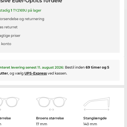
sive Edel-Optics fordele
 stadig
1
TY2169U på lager
 forsendelse og returnering
es returret
agtige priser
 konto
nteret levering senest
11. august 2026
:
Bestil inden
69 timer og 5
utter
, og vælg
UPS-Express
ved kassen.
ørrelse
Broens størrelse
Stanglængde
m
17 mm
140 mm