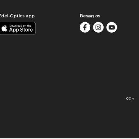
Edel-Optics app
Besøg os
op