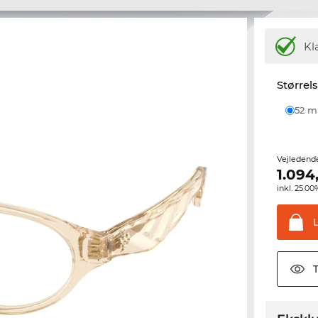
Kl
Størrel
52 
Vejledend
1.094
inkl. 25.
T