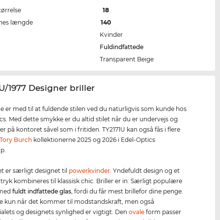
tørrelse
18
nes længde
140
Kvinder
Fuldindfattede
Transparent Beige
1U/1977 Designer briller
rne er med til at fuldende stilen ved du naturligvis som kunde hos
cs. Med dette smykke er du altid stilet når du er undervejs og
r på kontoret såvel som i fritiden. TY2171U kan også fås i flere
Tory Burch
kollektionerne 2025 og 2026 i Edel-Optics
p.
let er særligt designet til
powerkvinder
. Yndefuldt design og et
ryk kombineres til klassisk chic. Briller er in. Særligt populære
r med
fuldt indfattede glas
, fordi du får mest brillefor dine penge.
ke kun når det kommer til modstandskraft, men også
alets og designets synlighed er vigtigt. Den
ovale
form passer