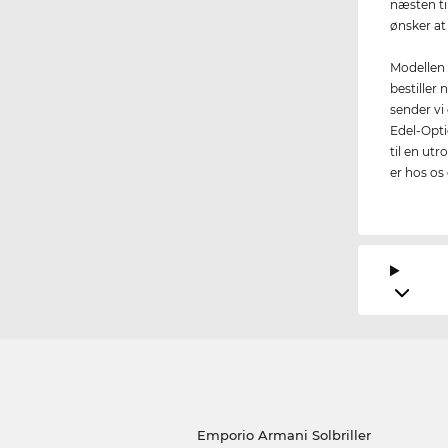
næsten ti
ønsker at 
Modellen 
bestiller
sender vi 
Edel-Opti
til en utr
er hos os
Emporio Armani Solbriller