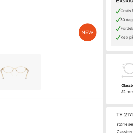
Eksklu
Gratis
30 dag
Fordel
Køb på
Glasst
52 m
TY 21
størrelse
Glasstørr