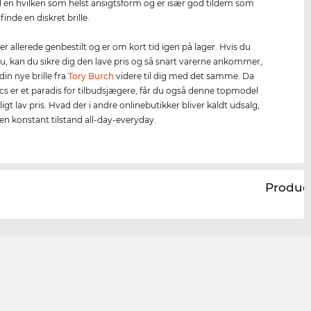
l en hvilken som helst ansigtsform og er især god tildem som
finde en diskret brille.
er allerede genbestilt og er om kort tid igen på lager. Hvis du
 nu, kan du sikre dig den lave pris og så snart varerne ankommer,
din nye brille fra
Tory Burch
videre til dig med det samme. Da
cs er et paradis for tilbudsjægere, får du også denne topmodel
oligt lav pris. Hvad der i andre onlinebutikker bliver kaldt udsalg,
 en konstant tilstand all-day-everyday.
Produc