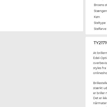
Broens s
Stænger
Køn
Steltype
Stelfarve
‌TY217
At brille
Edel-Opti
overbevise
styles fra
onlinesho
Brillestel
stærkt udt
er brille
Det er ik
nårmateri