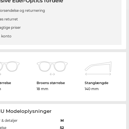
sive Edel-Optics fordele
 forsendelse og returnering
es returret
agtige priser
 konto
ørrelse
Broens størrelse
Stanglængde
m
18 mm
140 mm
71U Modeloplysninger
r & detaljer
M
else
52