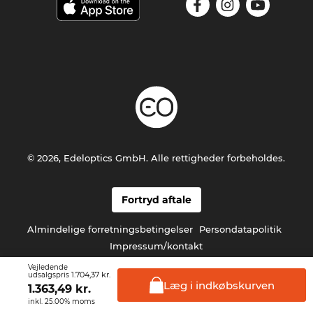
© 2026, Edeloptics GmbH. Alle rettigheder forbeholdes.
Fortryd aftale
Almindelige forretningsbetingelser
Persondatapolitik
Impressum/kontakt
Vejledende
1.704,37 kr.
udsalgspris
Læg i
indkøbskurven
1.363,49
kr.
inkl. 25.00% moms