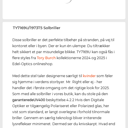
‌TY7169U/1973T5 Solbriller
Disse solbriller er det perfekte tilbehør på stranden, på vej til
kontoret eller i byen. Der er kun én ulempe: Du tiltrækker
helt sikkert et par misundelige blikke. TY7169U kan også fås i
flere styles fra
Tory Burch
kollektionerne 2024 og 2025 i
Edel-Optics onlineshop.
Med dette stel taler designerne særligt til
kvinder
som føler
sig hjemme i verdens storbyer. Mr. Right eller ej - her
handler det i første omgang om det rigtige look for 2025.
Som med alle solbriller i vores butik, kan du stole på den
garanterede
UV400
beskyttelse.4.2.2 Hvis den Digitale
Optiker er tilgængelig Polariseret eller Polarized glas, her
vist som standard, er langt overlegne i forhold tilnormale
briller. Gennem en særlig teknologi bliver irriterende
lysreflekser minimeret. Dermed ser du knivskarpt. Hvad end