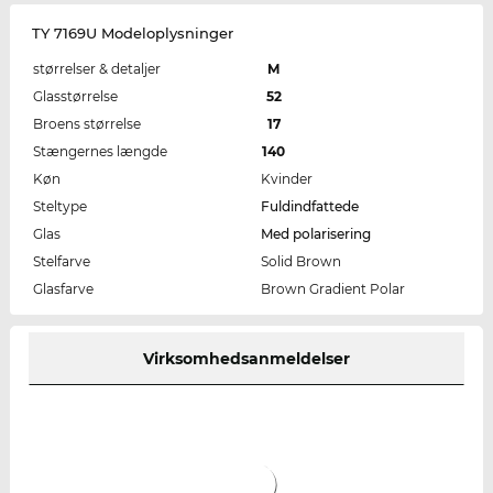
TY 7169U Modeloplysninger
størrelser & detaljer
M
Glasstørrelse
52
Broens størrelse
17
Stængernes længde
140
Køn
Kvinder
Steltype
Fuldindfattede
Glas
Med polarisering
Stelfarve
Solid Brown
Glasfarve
Brown Gradient Polar
Virksomhedsanmeldelser