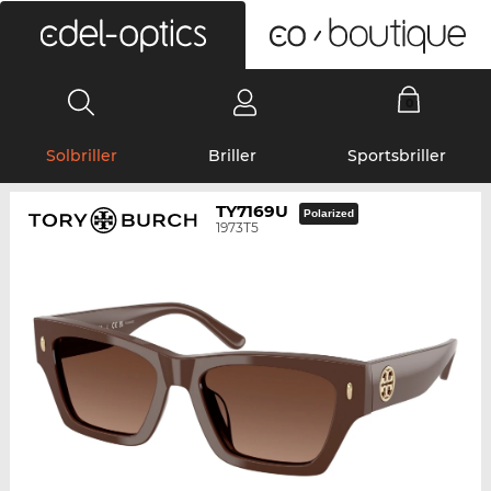
0
Solbriller
Briller
Sportsbriller
TY7169U
Polarized
1973T5