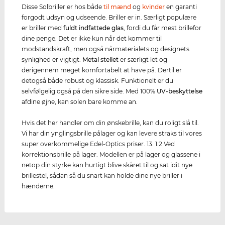
Disse Solbriller er hos både
til mænd
og
kvinder
en garanti
forgodt udsyn og udseende. Briller er in. Særligt populære
er briller med
fuldt indfattede glas
, fordi du får mest brillefor
dine penge. Det er ikke kun når det kommer til
modstandskraft, men også nårmaterialets og designets
synlighed er vigtigt.
Metal stellet
er særligt let og
derigennem meget komfortabelt at have på. Dertil er
detogså både robust og klassisk. Funktionelt er du
selvfølgelig også på den sikre side. Med 100%
UV-beskyttelse
afdine øjne, kan solen bare komme an.
Hvis det her handler om din ønskebrille, kan du roligt slå til.
Vi har din ynglingsbrille pålager og kan levere straks til vores
super overkommelige Edel-Optics priser. 13. 1.2 Ved
korrektionsbrille på lager. Modellen er på lager og glassene i
netop din styrke kan hurtigt blive skåret til og sat idit nye
brillestel, sådan så du snart kan holde dine nye briller i
hænderne.