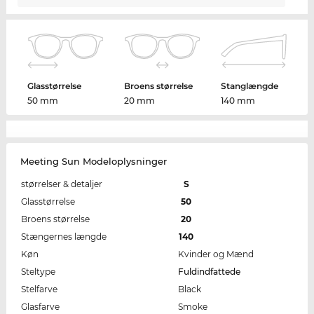
Glasstørrelse
Broens størrelse
Stanglængde
50 mm
20 mm
140 mm
Meeting Sun Modeloplysninger
størrelser & detaljer
S
Glasstørrelse
50
Broens størrelse
20
Stængernes længde
140
Køn
Kvinder og Mænd
Steltype
Fuldindfattede
Stelfarve
Black
Glasfarve
Smoke