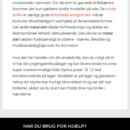
omsluttede i rammen. For de som er garvede brillebærere
kommer der kun sjældent andre modeller på tale. De
runde
briller
er særligt gode til
kantede ansigtstræk
. Hårde
konturer bliverblødgjort ved hjælp af de kanteløse former.
Det ædle
metal stel
tillader forfinede linjer og skaber en
ekstraordinær lethed i detsudseende. Derudover er
metal
stel
næsten fuldstændigt brudsikre - stærke, fleksible og
modstandsdygtige over for korrosion.
Hvis det her handler om din ønskebrille, kan du roligt slå til.
Vi har din ynglingsbrille pålager og kan levere straks til vores
super overkommelige Edel-Optics priser. 13. 1.2 Ved
korrektionsbrille på lager. Modellen er på lager og glassene i
netop din styrke kan hurtigt blive skåret til og sat idit nye
brillestel, sådan så du snart kan holde dine nye briller i
hænderne.
HAR DU BRUG FOR HJÆLP?