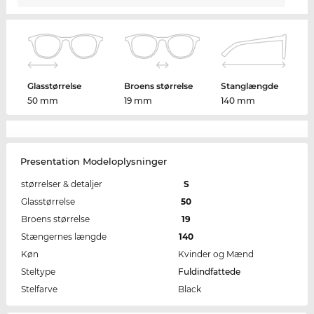
Glasstørrelse
Broens størrelse
Stanglængde
50 mm
19 mm
140 mm
Presentation Modeloplysninger
størrelser & detaljer
S
Glasstørrelse
50
Broens størrelse
19
Stængernes længde
140
Køn
Kvinder og Mænd
Steltype
Fuldindfattede
Stelfarve
Black