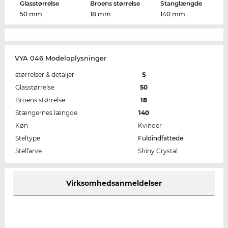
Glasstørrelse
Broens størrelse
Stanglængde
50 mm
18 mm
140 mm
VYA 046 Modeloplysninger
størrelser & detaljer
S
Glasstørrelse
50
Broens størrelse
18
Stængernes længde
140
Køn
Kvinder
Steltype
Fuldindfattede
Stelfarve
Shiny Crystal
Virksomhedsanmeldelser