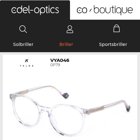
0
Solbriller
Briller
Sportsbriller
VYA046
0P79