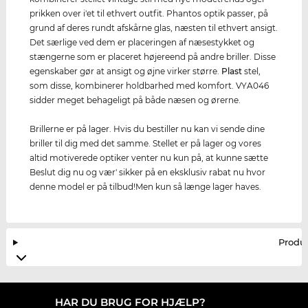
prikken over i'et til ethvert outfit. Phantos optik passer, på
grund af deres rundt afskårne glas, næsten til ethvert ansigt.
Det særlige ved dem er placeringen af næsestykket og
stængerne som er placeret højereend på andre briller. Disse
egenskaber gør at ansigt og øjne virker større.
Plast
stel,
som disse, kombinerer holdbarhed med komfort. VYA046
sidder meget behageligt på både næsen og ørerne.
Brillerne er på lager. Hvis du bestiller nu kan vi sende dine
briller til dig med det samme. Stellet er på lager og vores
altid motiverede optiker venter nu kun på, at kunne sætte
Beslut dig nu og vær' sikker på en eksklusiv rabat nu hvor
denne model er på tilbud!Men kun så længe lager haves.
Produ
HAR DU BRUG FOR HJÆLP?