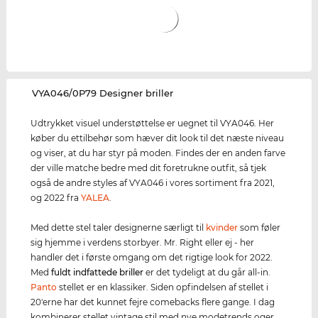
‌VYA046/0P79 Designer briller
Udtrykket visuel understøttelse er uegnet til VYA046. Her
køber du ettilbehør som hæver dit look til det næste niveau
og viser, at du har styr på moden. Findes der en anden farve
der ville matche bedre med dit foretrukne outfit, så tjek
også de andre styles af VYA046 i vores sortiment fra 2021,
og 2022 fra
YALEA
.
Med dette stel taler designerne særligt til
kvinder
som føler
sig hjemme i verdens storbyer. Mr. Right eller ej - her
handler det i første omgang om det rigtige look for 2022.
Med
fuldt indfattede briller
er det tydeligt at du går all-in.
Panto
stellet er en klassiker. Siden opfindelsen af stellet i
20'erne har det kunnet fejre comebacks flere gange. I dag
kombinerer stellet vintage stil med nye modetrends oger