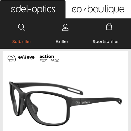
0
Solbriller
Briller
Sportsbriller
action
E021 - 9300