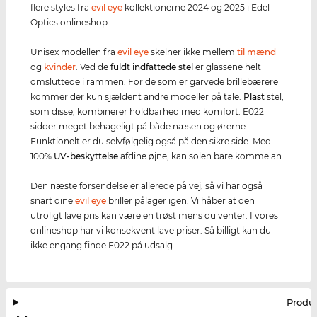
flere styles fra
evil eye
kollektionerne 2024 og 2025 i Edel-
Optics onlineshop.
Unisex modellen fra
evil eye
skelner ikke mellem
til mænd
og
kvinder
. Ved de
fuldt indfattede stel
er glassene helt
omsluttede i rammen. For de som er garvede brillebærere
kommer der kun sjældent andre modeller på tale.
Plast
stel,
som disse, kombinerer holdbarhed med komfort. E022
sidder meget behageligt på både næsen og ørerne.
Funktionelt er du selvfølgelig også på den sikre side. Med
100%
UV-beskyttelse
afdine øjne, kan solen bare komme an.
Den næste forsendelse er allerede på vej, så vi har også
snart dine
evil eye
briller pålager igen. Vi håber at den
utroligt lave pris kan være en trøst mens du venter. I vores
onlineshop har vi konsekvent lave priser. Så billigt kan du
ikke engang finde E022 på udsalg.
Produ