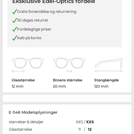
Eksklusive Edel-Optics fordele
Gratis forsendelse og returnering
30 dages returret
Fordelagtige priser
Køb på konto
Glasstørrelse
Broens størrelse
Stanglængde
12 mm
20 mm
120 mm
E 046 Modeloplysninger
størrelser & detaljer
XXS
/
XXS
Glasstørrelse
11
/
12