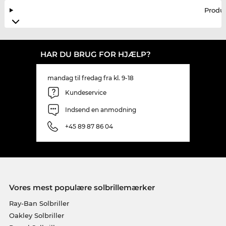
Produ
HAR DU BRUG FOR HJÆLP?
mandag til fredag fra kl. 9-18
Kundeservice
Indsend en anmodning
+45 89 87 86 04
Vores mest populære solbrillemærker
Ray-Ban Solbriller
Oakley Solbriller