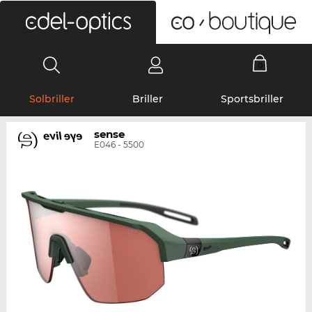
0
Solbriller
Briller
Sportsbriller
sense
E046 - 5500