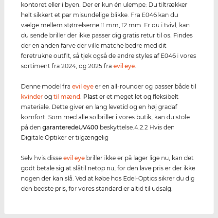
kontoret eller i byen. Der er kun én ulempe: Du tiltrækker
helt sikkert et par misundelige blikke. Fra E046 kan du
vælge mellem størrelserne 11 mm, 12 mm. Er du i tvivl, kan
du sende briller der ikke passer dig gratis retur til os. Findes
der en anden farve der ville matche bedre med dit
foretrukne outfit, så tjek også de andre styles af E046 i vores
sortiment fra 2024, og 2025 fra
evil eye
.
Denne model fra
evil eye
er en all-rounder og passer både til
kvinder
og
til mænd
.
Plast
er et meget let og fleksibelt
materiale. Dette giver en lang levetid og en høj gradaf
komfort. Som med alle solbriller i vores butik, kan du stole
på den
garanterede
UV400
beskyttelse.4.2.2 Hvis den
Digitale Optiker er tilgængelig
Selv hvis disse
evil eye
briller ikke er på lager lige nu, kan det
godt betale sig at slåtil netop nu, for den lave pris er der ikke
nogen der kan slå. Ved at købe hos Edel-Optics sikrer du dig
den bedste pris, for vores standard er altid til udsalg.