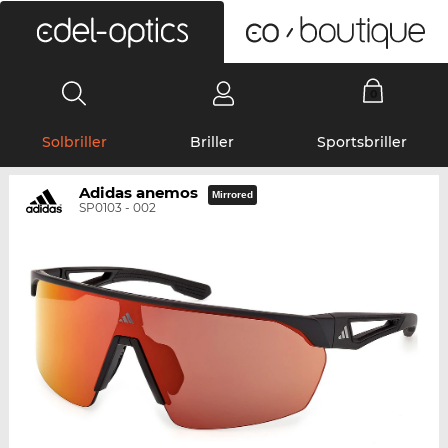
0
Solbriller
Briller
Sportsbriller
Adidas anemos
Mirrored
SP0103 - 002