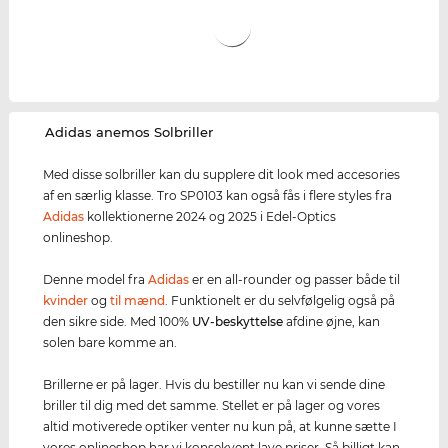
‌Adidas anemos Solbriller
Med disse solbriller kan du supplere dit look med accesories
af en særlig klasse. Tro SP0103 kan også fås i flere styles fra
Adidas
kollektionerne 2024 og 2025 i Edel-Optics
onlineshop.
Denne model fra
Adidas
er en all-rounder og passer både til
kvinder
og
til mænd
. Funktionelt er du selvfølgelig også på
den sikre side. Med 100%
UV-beskyttelse
afdine øjne, kan
solen bare komme an.
Brillerne er på lager. Hvis du bestiller nu kan vi sende dine
briller til dig med det samme. Stellet er på lager og vores
altid motiverede optiker venter nu kun på, at kunne sætte I
vores onlineshop har vi konsekvent lave priser. Så billigt kan