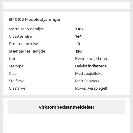
SP 0103 Modeloplysninger
størrelser & detaljer
XXS
Glasstørrelse
144
Broens størrelse
0
Stængernes længde
120
Køn
Kvinder og Mænd
Steltype
Delvist indfattede
Glas
Med spejleffekt
Stelfarve
Matt Schwarz
Glasfarve
Roviex Verspiegelt
Virksomhedsanmeldelser