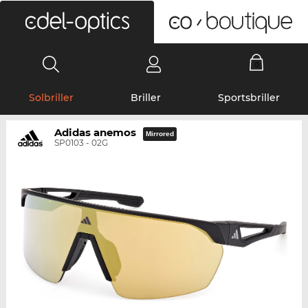
0
Solbriller
Briller
Sportsbriller
Adidas anemos
Mirrored
SP0103 - 02G