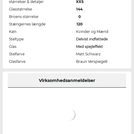
størrelser & detaljer
XXS
Glasstørrelse
144
Broens størrelse
0
Stængernes længde
120
Køn
Kvinder og Mænd
Steltype
Delvist indfattede
Glas
Med spejleffekt
Stelfarve
Matt Schwarz
Glasfarve
Braun Verspiegelt
Virksomhedsanmeldelser