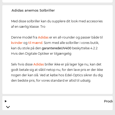
‌Adidas anemos Solbriller
Med disse solbriller kan du supplere dit look med accesories
af en særlig klasse. Tro
Denne model fra
Adidas
er en all-rounder og passer både til
kvinder
og
til mænd
. Som med alle solbriller i vores butik,
kan du stole på den
garanterede
UV400
beskyttelse.4.2.2
Hvis den Digitale Optiker er tilgængelig
Selv hvis disse
Adidas
briller ikke er på lager lige nu, kan det
godt betale sig at slåtil netop nu, for den lave pris er der ikke
nogen der kan slå. Ved at købe hos Edel-Optics sikrer du dig
den bedste pris, for vores standard er altid til udsalg.
Produ