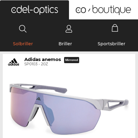
0
Solbriller
Briller
Sportsbriller
Adidas anemos
Mirrored
SP0103 - 20Z