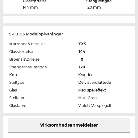
Glasstørrelse
Stanglængde
144 mm
120 mm
SP 0103 Modeloplysninger
størrelser & detaljer
XXS
Glasstørrelse
144
Broens størrelse
0
Stængernes længde
120
Køn
Kvinder
Steltype
Delvist indfattede
Glas
Med spejleffekt
Stelfarve
Matt Grau
Glasfarve
Violett Verspiegelt
Virksomhedsanmeldelser