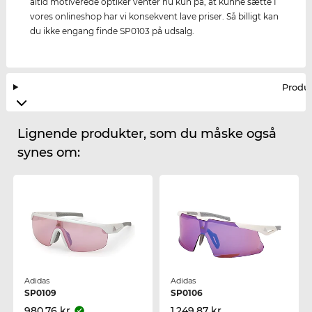
altid motiverede optiker venter nu kun på, at kunne sætte I
vores onlineshop har vi konsekvent lave priser. Så billigt kan
du ikke engang finde SP0103 på udsalg.
Produ
Lignende produkter, som du måske også
synes om:
Adidas
Adidas
SP0109
SP0106
980,76 kr.
1.249,87 kr.