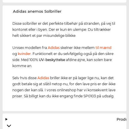
‌Adidas anemos Solbriller
Disse solbriller er det perfekte tilbehør på stranden, på vej til
kontoret eller i byen. Der er kun én ulempe: Du tiltrækker
helt sikkert et par misundelige blikke.
Unisex modellen fra
Adidas
skelner ikke mellem
til mænd
og
kvinder
. Funktionelt er du selvfølgelig også på den sikre
side. Med 100%
UV-beskyttelse
afdine øjne, kan solen bare
komme an.
Selv hvis disse
Adidas
briller ikke er på lager lige nu, kan det
godt betale sig at slåtil netop nu, for den lave pris er der ikke
nogen der kan slå. I vores onlineshop har vi konsekvent lave
priser. Så billigt kan du ikke engang finde SP0103 på udsalg.
Produ