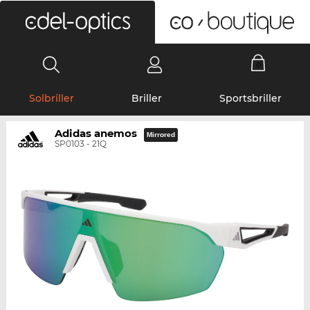
0
Solbriller
Briller
Sportsbriller
Adidas anemos
Mirrored
SP0103 - 21Q