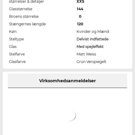
størrelser & detaljer
XXS
Glasstørrelse
144
Broens størrelse
0
Stængernes længde
120
Køn
Kvinder og Mænd
Steltype
Delvist indfattede
Glas
Med spejleffekt
Stelfarve
Matt Weiss
Glasfarve
Grün Verspiegelt
Virksomhedsanmeldelser