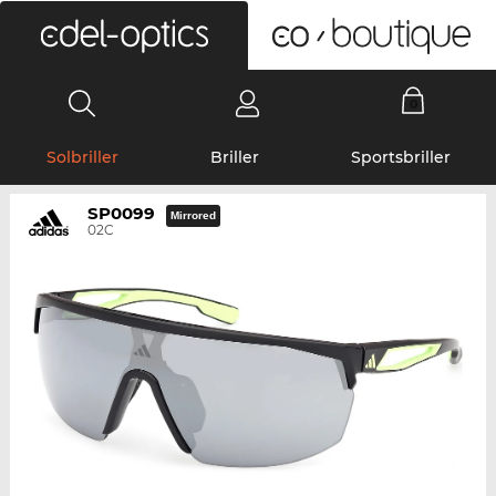
0
Solbriller
Briller
Sportsbriller
SP0099
Mirrored
02C