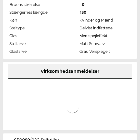
Broens størrelse
0
Stængernes længde
130
Køn
Kvinder og Mænd
Steltype
Delvist indfattede
Glas
Med spejleffekt
Stelfarve
Matt Schwarz
Glasfarve
Grau Verspiegelt
Virksomhedsanmeldelser
‌SP0099/02C Solbriller