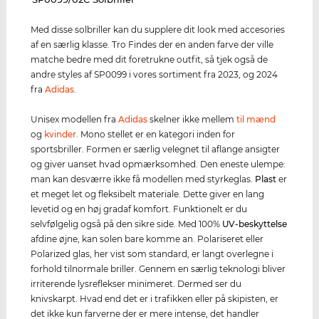
Med disse solbriller kan du supplere dit look med accesories
af en særlig klasse. Tro Findes der en anden farve der ville
matche bedre med dit foretrukne outfit, så tjek også de
andre styles af SP0099 i vores sortiment fra 2023, og 2024
fra
Adidas
.
Unisex modellen fra
Adidas
skelner ikke mellem
til mænd
og
kvinder
. Mono stellet er en kategori inden for
sportsbriller. Formen er særlig velegnet til aflange ansigter
og giver uanset hvad opmærksomhed. Den eneste ulempe:
man kan desværre ikke få modellen med styrkeglas.
Plast
er
et meget let og fleksibelt materiale. Dette giver en lang
levetid og en høj gradaf komfort. Funktionelt er du
selvfølgelig også på den sikre side. Med 100%
UV-beskyttelse
afdine øjne, kan solen bare komme an. Polariseret eller
Polarized glas, her vist som standard, er langt overlegne i
forhold tilnormale briller. Gennem en særlig teknologi bliver
irriterende lysreflekser minimeret. Dermed ser du
knivskarpt. Hvad end det er i trafikken eller på skipisten, er
det ikke kun farverne der er mere intense, det handler