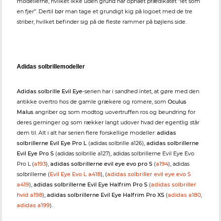
modellerne, hvilket ikke uden grund har opnået prædikatet “let som
en fjer”. Dertil bør man tage et grundigt kig på logoet med de tre
striber, hvilket befinder sig på de fleste rammer på bøjlens side.
Adidas solbrillemodeller
Adidas solbrille Evil Eye
-serien har i sandhed intet, at gøre med den
antikke overtro hos de gamle grækere og romere, som
Oculus
Malus
angriber og som modtog uovertruffen ros og beundring for
deres gerninger og som rækker langt udover hvad der egentlig står
dem til. Alt i alt har serien flere forskellige modeller:
adidas
solbrillerne Evil Eye Pro L
(adidas solbrille a126),
adidas solbrillerne
Evil Eye Pro S
(adidas solbrille a127), adidas solbrillerne Evil Eye Evo
Pro L (
a193
),
adidas solbrillerne evil eye evo pro S
(
a194
), adidas
solbrillerne (
Evil Eye Evo L a418
), (
adidas solbriller evil eye evo S
a419
),
adidas solbrillerne Evil Eye Halfrim Pro S
(
adidas solbriller
hvid a198
),
adidas solbrillerne Evil Eye Halfrim Pro XS
(
adidas a180
,
adidas a199
).