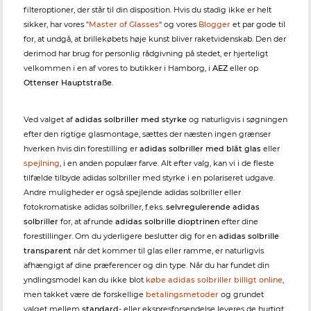
filteroptioner, der står til din disposition. Hvis du stadig ikke er helt
sikker, har vores "
Master of Glasses
“ og vores
Blogger
et par gode til
for, at undgå, at brillekøbets høje kunst bliver raketvidenskab. Den der
derimod har brug for personlig rådgivning på stedet, er hjerteligt
velkommen i en af vores to butikker i Hamborg, i
AEZ
eller op
Ottenser Hauptstraße
.
Ved valget af
adidas solbriller med styrke
og naturligvis i søgningen
efter den rigtige glasmontage, sættes der næsten ingen grænser
hverken hvis din forestilling er
adidas solbriller med blåt glas
eller
spejlning
, i en anden populær farve. Alt efter valg, kan vi i de fleste
tilfælde tilbyde adidas solbriller med styrke i en polariseret udgave.
Andre muligheder er også spejlende adidas solbriller eller
fotokromatiske adidas solbriller, f.eks.
selvregulerende adidas
solbriller
for, at afrunde
adidas solbrille dioptrinen
efter dine
forestillinger. Om du yderligere beslutter dig for en
adidas solbrille
transparent
når det kommer til glas eller ramme, er naturligvis
afhængigt af dine præferencer og din type. Når du har fundet din
yndlingsmodel kan du ikke blot
købe adidas solbriller billigt online
,
men takket være de forskellige
betalingsmetoder
og grundet
valget mellem
standard
- eller ekspresforsendelse leveres de hurtigt