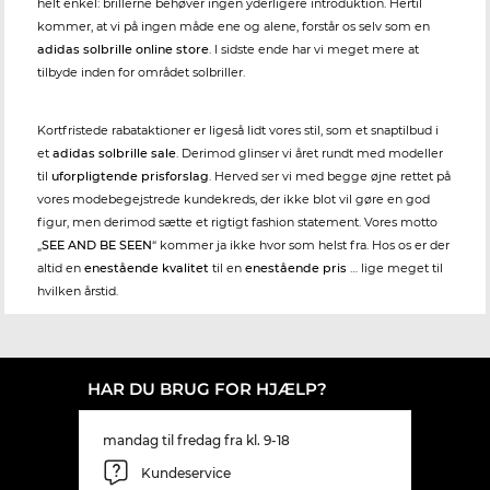
helt enkel: brillerne behøver ingen yderligere introduktion. Hertil
kommer, at vi på ingen måde ene og alene, forstår os selv som en
adidas solbrille online store
. I sidste ende har vi meget mere at
tilbyde inden for området solbriller.
Kortfristede rabataktioner er ligeså lidt vores stil, som et snaptilbud i
et
adidas solbrille sale
. Derimod glinser vi året rundt med modeller
til
uforpligtende prisforslag
. Herved ser vi med begge øjne rettet på
vores modebegejstrede kundekreds, der ikke blot vil gøre en god
figur, men derimod sætte et rigtigt fashion statement. Vores motto
„
SEE AND BE SEEN
“ kommer ja ikke hvor som helst fra. Hos os er der
altid en
enestående kvalitet
til en
enestående pris
… lige meget til
hvilken årstid.
HAR DU BRUG FOR HJÆLP?
mandag til fredag fra kl. 9-18
Kundeservice