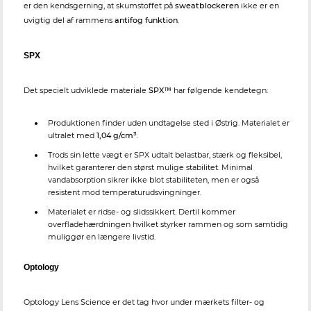
er den kendsgerning, at skumstoffet på
sweatblockeren
ikke er en
uvigtig del af rammens
antifog funktion
.
SPX
Det specielt udviklede materiale
SPX™
har følgende kendetegn:
Produktionen finder uden undtagelse sted i Østrig. Materialet er
ultralet med
1,04 g/cm³
.
Trods sin lette vægt er SPX udtalt belastbar, stærk og fleksibel,
hvilket garanterer den størst mulige stabilitet. Minimal
vandabsorption sikrer ikke blot stabiliteten, men er også
resistent mod temperaturudsvingninger.
Materialet er ridse- og slidssikkert. Dertil kommer
overfladehærdningen hvilket styrker rammen og som samtidig
muliggør en længere livstid.
Optology
Optology Lens Science er det tag hvor under mærkets filter- og