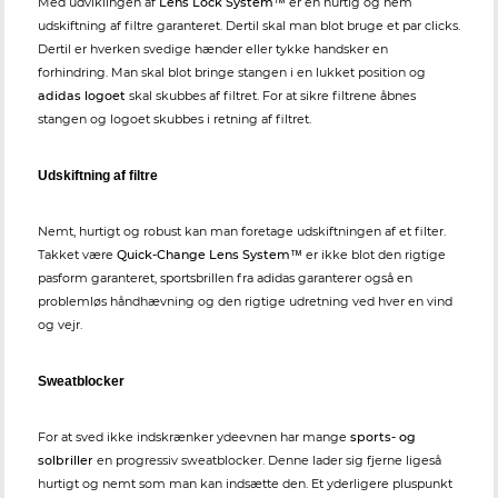
Med udviklingen af
Lens Lock System™
er en hurtig og nem
udskiftning af filtre garanteret. Dertil skal man blot bruge et par clicks.
Dertil er hverken svedige hænder eller tykke handsker en
forhindring. Man skal blot bringe stangen i en lukket position og
adidas logoet
skal skubbes af filtret. For at sikre filtrene åbnes
stangen og logoet skubbes i retning af filtret.
Udskiftning af filtre
Nemt, hurtigt og robust kan man foretage udskiftningen af et filter.
Takket være
Quick-Change Lens System™
er ikke blot den rigtige
pasform garanteret, sportsbrillen fra adidas garanterer også en
problemløs håndhævning og den rigtige udretning ved hver en vind
og vejr.
Sweatblocker
For at sved ikke indskrænker ydeevnen har mange
sports- og
solbriller
en progressiv sweatblocker. Denne lader sig fjerne ligeså
hurtigt og nemt som man kan indsætte den. Et yderligere pluspunkt