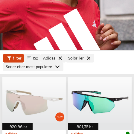
filter
Adidas
Solbriller
152
920,96 kr.
801,35 kr.