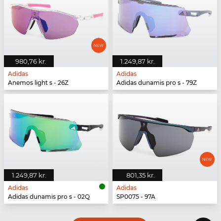
980,76 kr.
1.249,87 kr.
Adidas
Adidas
Anemos light s - 26Z
Adidas dunamis pro s - 79Z
1.249,87 kr.
801,35 kr.
Adidas
Adidas
Adidas dunamis pro s - 02Q
SP0075 - 97A