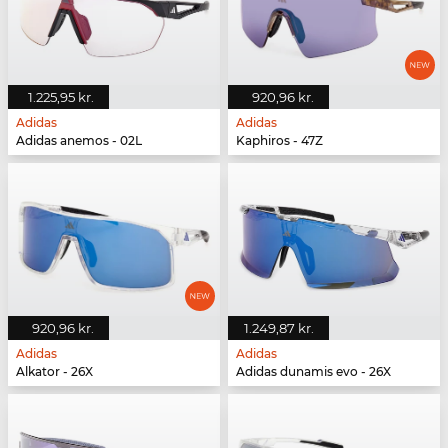
1.225,95 kr.
920,96 kr.
Adidas
Adidas
Adidas anemos - 02L
Kaphiros - 47Z
920,96 kr.
1.249,87 kr.
Adidas
Adidas
Alkator - 26X
Adidas dunamis evo - 26X