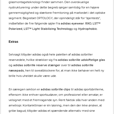
glasmontageteknologi finder sammen. Den overskuelige
nystrukturering under dette begreb sørger samtidig for en højere
gennemsigtighed og stærkere fremtoning på markedet i det optiske
segment. Begrebet OPTOLOGY, der oprindeligt står for “øjentests”,
indbefatter de fire følgende søjler fra
adidas eyewear
:
RXO
,
LST™
Polarized
,
LST™ Light Stabilizing Technology
og
Hydrophobic
.
Extras
Selvsagt tilbyder adidas også hele paletten af adidas solbriller
reservedele, hvilke strækker sig fra
adidas solbrille udskiftelige glas
og
adidas solbrille reserve stænger
over til
adidas solbrille
næsepads
, hen til sweatblockere for, at man ikke behøver en helt ny
brille hvis uheldet skulle være ude.
En særegen sektion er
adidas solbrille clips
til adidas sportsbrillerne,
eftersom ikke enhver sportsudøver, om professionel eller amatør, er
velsignet med et fremragende syn. Rent faktisk slås hver anden med
ametropi. Kontanktlinser er én løsning, men den der ikke ønsker, at
gribe bagud, tilbyder adidas et spændende alternativ med sine