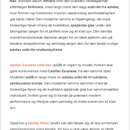
Nas’
ikoniske album
Illmatic
eller den kvalitativ nedadgående
efterfølger
Stillmatic
, med langt mere den slags
solbrille fra adidas
,
hvor formen og funktionen med en ubeskrivelig selvforståelighed
går hånd i hånd. Den moderne ramme er tilgængelig i de mest
forskellige farver imens de kvalitative,
spejlende glas
under alle
betingelser sørger for et perfekt look og et klart syn. Den bevidst
overdimensionerede størrelse sørger for en ideal pasform selv på
bredere ansigtsformer og samtidig sørger den, for den bedst mulige
adidas solbrille vindbeskyttelse
.
Adidas Excalate solbriller
(a428) er ingen ny model, hvilken skal
gøre konkurrence med
Cadillac Escalade
, fra den samme stald.
Modellen
a428
er langt mere en
adidas solbrille til nutidens,
selvbevidste kvinde
. Den moderne ramme sammen med de
forskellige farver og de kvalitativt spejlende glas kan sammensættes
individuelt, hvilket giver sig til kende på grænsen mellem
performance og lifestyle uden samtidig, at miste kravet om et klart
syn.
Også hos a
adidas Matic
(a426) kan det betale sig, at lave en fornyet
sammenligning med Illmatic, for hvis vi skal være ærlige, er dette