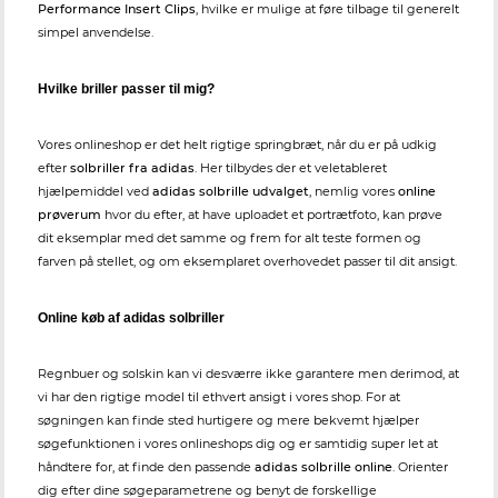
Performance Insert Clips
, hvilke er mulige at føre tilbage til generelt
simpel anvendelse.
Hvilke briller passer til mig?
Vores onlineshop er det helt rigtige springbræt, når du er på udkig
efter
solbriller fra adidas
. Her tilbydes der et veletableret
hjælpemiddel ved
adidas solbrille udvalget
, nemlig vores
online
prøverum
hvor du efter, at have uploadet et portrætfoto, kan prøve
dit eksemplar med det samme og frem for alt teste formen og
farven på stellet, og om eksemplaret overhovedet passer til dit ansigt.
Online køb af adidas solbriller
Regnbuer og solskin kan vi desværre ikke garantere men derimod, at
vi har den rigtige model til ethvert ansigt i vores shop. For at
søgningen kan finde sted hurtigere og mere bekvemt hjælper
søgefunktionen i vores onlineshops dig og er samtidig super let at
håndtere for, at finde den passende
adidas solbrille online
. Orienter
dig efter dine søgeparametrene og benyt de forskellige