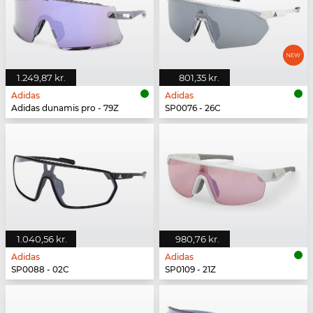
1.249,87 kr.
801,35 kr.
Adidas
Adidas
Adidas dunamis pro - 79Z
SP0076 - 26C
1.040,56 kr.
980,76 kr.
Adidas
Adidas
SP0088 - 02C
SP0109 - 21Z