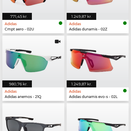
771,45 kr.
1.249,87 kr.
Adidas
Adidas
Cmpt aero - 02U
Adidas dunamis - 02Z
980,76 kr.
1.249,87 kr.
Adidas
Adidas
Adidas anemos - 21Q
Adidas dunamis evo-s - 02L