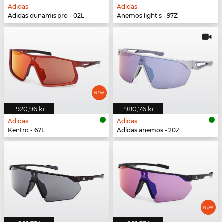
Adidas
Adidas
Adidas dunamis pro - 02L
Anemos light s - 97Z
920,96 kr.
980,76 kr.
Adidas
Adidas
Kentro - 67L
Adidas anemos - 20Z