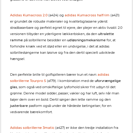
Adidas Kumacross 2.0
(a424) og
adidas Kumacross halfrim
(a421)
er grundet de robuste materialer og kvalitetsglassene yderst
stradbaserbare og perfekt egnet til ejere, der plejer en aktiv livsstil. 2.0
versionen tilbyder en yderligere lækkerbisken, da den
ultralette
ramme
på solbrillerne besidder en
udløsningsmekanisme
for, at
forhindre knæk ved et stød eller en undvigelse, i det at adidas
solbrillestøngerne kan løsrive sig fra den dertil specielt udviklede
hængsel.
Den perfekte brille til golfspilleren bærer kun et navn:
adidas
solbrillerne Tourpro S
(a179). I kombination med de
uforvrængelige
glas
, som også ved omskiftelige lysforhold sikrer frit udsyn til det
grønne. Denne model sidder, passer, vakler og har luft, selv når man
bøjer dem over en bold. Dertil sørger den lette ramme og den
justerbare
pasform også under de hårdeste betingelser, for en
vedvarende bærekomfort.
Adidas solbrillerne 3matic
(a427) er ikke den tredje installation fra