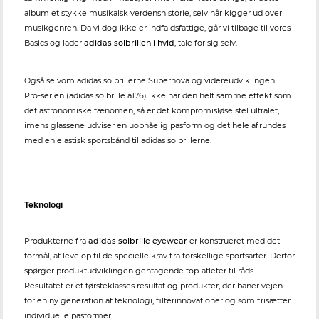
album et stykke musikalsk verdenshistorie, selv når kigger ud over
musikgenren. Da vi dog ikke er indfaldsfattige, går vi tilbage til vores
Basics og lader
adidas solbrillen i hvid
, tale for sig selv.
Også selvom adidas solbrillerne Supernova og videreudviklingen i
Pro-serien (adidas solbrille a176) ikke har den helt samme effekt som
det astronomiske fænomen, så er det kompromisløse stel ultralet,
imens glassene udviser en uopnåelig pasform og det hele afrundes
med en elastisk sportsbånd til adidas solbrillerne.
Teknologi
Produkterne fra
adidas solbrille eyewear
er konstrueret med det
formål, at leve op til de specielle krav fra forskellige sportsarter. Derfor
spørger produktudviklingen gentagende top-atleter til råds.
Resultatet er et førsteklasses resultat og produkter, der baner vejen
for en ny generation af teknologi, filterinnovationer og som frisætter
individuelle pasformer.