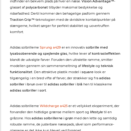
indfinder en bekvem plads på hver en næse.
Vision Advantage™
-
glasset af
polycarbonat
tilbyder maksimal bestykkelse og
ridsefasthed. Dertil kommer den behagelige pasform gennem
Traction Grip™
-teknologien med de skridsikre kontaktpunkter på
stængerne, hvilket sørger for perfekt stabilitet og uovertruffen
komfort.
Adidas solbrillerne
Sprung a429
er en innovativ
solbrille med
lysabsoberende og spejlende glas
, hvilke lever af
kontrasteffekten
blandt de udvalgte farver. Foruden den ultralette ramme, smitter
modellen gennem sin sammensmeltning af
lifestyle
og
teknisk
funktionalitet
. Den attraktive plastik model i
square
-look er
tilgængelig i en bred vifte af farver, der strækker sig fra
adidas
solbriller i brun
over til
adidas solbriller i blå
hen til klassikerne
adidas solbriller i sort
.
Adidas solbrillerne
Wildcharge a425
er et vellykket eksperiment, der
forvandler den hidtidige grænse mellem sport og
lifestyle
til en
gråzone. Hos
adidas solbrillerne i grøn
med den lette og samtidig
robuste ramme, de justerbare næsepads, såvel som performance-
glassene er det ikke kun blevet ved forsøget.