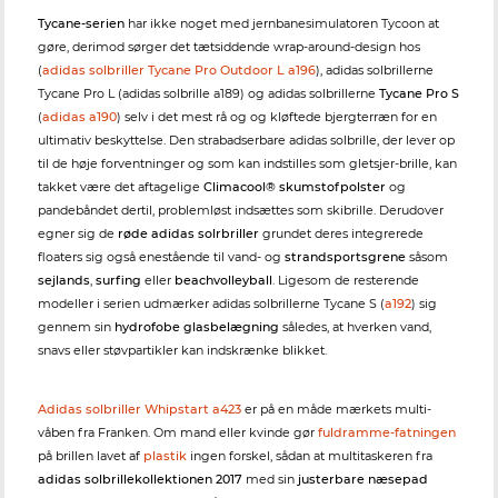
Tycane-serien
har ikke noget med jernbanesimulatoren Tycoon at
gøre, derimod sørger det tætsiddende wrap-around-design hos
(
adidas solbriller Tycane Pro Outdoor L a196
), adidas solbrillerne
Tycane Pro L (adidas solbrille a189) og adidas solbrillerne
Tycane Pro S
(
adidas a190
) selv i det mest rå og og kløftede bjergterræn for en
ultimativ beskyttelse. Den strabadserbare adidas solbrille, der lever op
til de høje forventninger og som kan indstilles som gletsjer-brille, kan
takket være det aftagelige
Climacool® skumstofpolster
og
pandebåndet dertil, problemløst indsættes som skibrille. Derudover
egner sig de
røde adidas solrbriller
grundet deres integrerede
floaters sig også enestående til vand- og
strandsportsgrene
såsom
sejlands
,
surfing
eller
beachvolleyball
. Ligesom de resterende
modeller i serien udmærker adidas solbrillerne Tycane S (
a192
) sig
gennem sin
hydrofobe glasbelægning
således, at hverken vand,
snavs eller støvpartikler kan indskrænke blikket.
Adidas solbriller Whipstart a423
er på en måde mærkets multi-
våben fra Franken. Om mand eller kvinde gør
fuldramme-fatningen
på brillen lavet af
plastik
ingen forskel, sådan at multitaskeren fra
adidas solbrillekollektionen 2017
med sin
justerbare næsepad