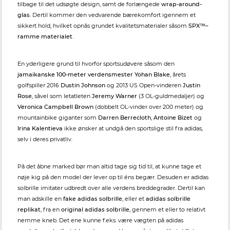
tilbage til det udsøgte design, samt de forlængede
wrap-around-
glas
. Dertil kommer den vedvarende bærekomfort igennem et
sikkert hold, hvilket opnås grundet kvalitetsmaterialer såsom
SPX™–
ramme materialet
.
En yderligere grund til hvorfor sportsudøvere såsom den
jamaikanske 100-meter verdensmester Yohan Blake
, årets
golfspiller 2016
Dustin Johnson
og 2013 US Open-vinderen
Justin
Rose
, såvel som letatleten
Jeremy Warner
(3 OL-guldmedaljer) og
Veronica Campbell Brown
(dobbelt OL-vinder over 200 meter) og
mountainbike giganter som
Darren Berrecloth
,
Antoine Bizet
og
Irina Kalentieva
ikke ønsker at undgå den sportslige stil fra adidas,
selv i deres privatliv.
På det åbne marked bør man altid tage sig tid til, at kunne tage et
nøje kig på den model der lever op til éns begær. Desuden er adidas
solbrille imitater udbredt over alle verdens breddegrader. Dertil kan
man adskille en
fake adidas solbrille
, eller et
adidas solbrille
replikat
, fra en
original adidas solbrille
, gennem et eller to relativt
nemme kneb. Det ene kunne f.eks. være vægten på adidas