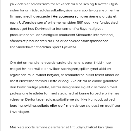
på kloden er adidas frem for alt kendt for sine sko og trikotter. Også
inden for området adidas solbriller, såvel som sports- og snebriller har
firmaet med hovedsæde i
Herzogenaurach
over årene gjort sig et
navn. Udfærdigelsen af brillerne har siden 1991 dog ikke fundet sted i
deres eget hus. Derimod har koncernen fra Bayern afgivet
produktionen til den østrigske producent Silhouette International,
således af producenten fra Linz er den verdensomspændende
licensindehaver af
adidas Sport Eyewear
.
Om det omhandler en verdensrekord eller ens egen fritid - lige
meget hvilket mål eller hvilken sportsgren, spiller synet altid en
afgørende rolle hvilket betyder, at produkterne bliver testet under de
mest ekstreme forhold. Dette er dog ikke alt: for at kunne garantere
den bedst mulige ydelse, sætter designerne sig altid sammen med
professionelle atleter for med stadighed, at kunne forbedre brillernes
ydeevne. Derfor tager adidas solbrillerne sig ikke kun godt ud ved
jogging
,
cykling
,
sejlads eller
golf
, men de gør sig også en god figur
i hverdagen.
Mærkets sports ramme garanterer et frit udsyn, hvilket kan føres