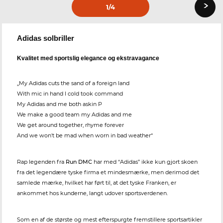
›
1
/4
Adidas solbriller
Kvalitet med sportslig elegance og ekstravagance
„My Adidas cuts the sand of a foreign land
With mic in hand I cold took command
My Adidas and me both askin P
We make a good team my Adidas and me
We get around together, rhyme forever
And we won't be mad when worn in bad weather“
Rap legenden fra
Run DMC
har med “Adidas” ikke kun gjort skoen
fra det legendære tyske firma et mindesmærke, men derimod det
samlede mærke, hvilket har ført til, at det tyske Franken, er
ankommet hos kunderne, langt udover sportsverdenen.
Som en af de største og mest efterspurgte fremstillere sportsartikler