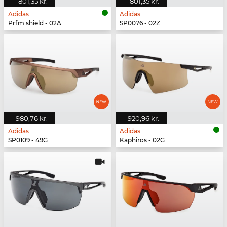
801,35 kr.
801,35 kr.
Adidas
Adidas
Prfm shield - 02A
SP0076 - 02Z
980,76 kr.
920,96 kr.
Adidas
Adidas
SP0109 - 49G
Kaphiros - 02G