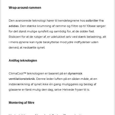
Wrap-around-rammen
Den avancerede teknologi hører til kendetegnene hos
solbriller fra
adidas
. Den stærke krumning af ramme og filtre op til 10base sørger
for det størst mulige synsfelt og samtidig for, at de sidder fast.
Risikoen for at de rutsjer af, er udelukket selv ved stærk belastning, alt
i mens øjnene kan nyde beskyttelse mod ydre indflydelser uden
derved, at nedsætte synet.
Antifog teknologien
ClimaCool™ teknologien er baseret på en
dynamisk
ventilationsteknik
. Denne leder luften på en sådan måde, at en
indskrænkning af synet ikke én gang muliggøres og beslag af
glassene er først mulig den dag, selve Helvede fryser til is.
Montering af filtre