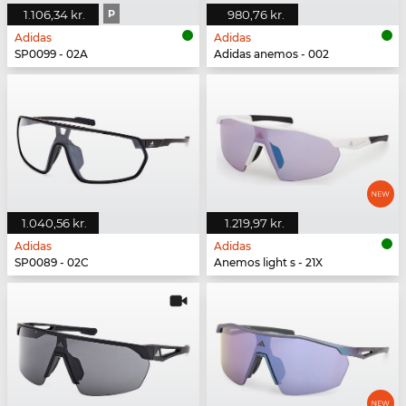
1.106,34 kr.
P
980,76 kr.
Adidas
Adidas
SP0099 - 02A
Adidas anemos - 002
1.040,56 kr.
1.219,97 kr.
Adidas
Adidas
SP0089 - 02C
Anemos light s - 21X