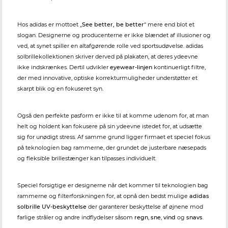
Hos adidas er mottoet „
See better, be better
“ mere end blot et
slogan. Designerne og producenterne er ikke blændet af illusioner og
ved, at synet spiller en altafgørende rolle ved sportsudøvelse. adidas
solbrillekollektionen skriver derved på plakaten, at deres ydeevne
ikke indskrænkes. Dertil udvikler
eyewear-linjen
kontinuerligt filtre,
der med innovative, optiske korrekturmuligheder understøtter et
skarpt blik og en fokuseret syn.
Også den perfekte pasform er ikke til at komme udenom for, at man
helt og holdent kan fokusere på sin ydeevne istedet for, at udsætte
sig for unødigt stress. Af samme grund ligger firmaet et speciel fokus
på teknologien bag rammerne, der grundet de justerbare næsepads
og fleksible brillestænger kan tilpasses individuelt.
Speciel forsigtige er designerne når det kommer til teknologien bag
rammerne og filterforskningen for, at opnå den bedst mulige
adidas
solbrille UV-beskyttelse
der garanterer beskyttelse af øjnene mod
farlige stråler og andre indflydelser såsom
regn
,
sne
,
vind
og
snavs
.