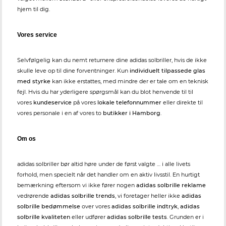
hjem til dig.
Vores service
Selvfølgelig kan du nemt returnere dine adidas solbriller, hvis de ikke
skulle leve op til dine forventninger. Kun
individuelt tilpassede glas
med styrke
kan ikke erstattes, med mindre der er tale om en teknisk
fejl. Hvis du har yderligere spørgsmål kan du blot henvende til til
vores
kundeservice
på vores
lokale telefonnummer
eller direkte til
vores personale i en af vores to
butikker i Hamborg
.
Om os
adidas solbriller bør altid høre under de først valgte … i alle livets
forhold, men specielt når det handler om en aktiv livsstil. En hurtigt
bemærkning eftersom vi ikke fører nogen
adidas solbrille reklame
vedrørende
adidas solbrille trends
, vi foretager heller ikke
adidas
solbrille bedømmelse
over vores
adidas solbrille indtryk
,
adidas
solbrille kvaliteten
eller udfører
adidas solbrille tests
. Grunden er i