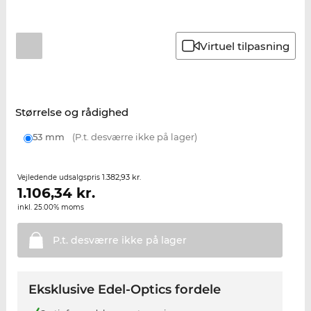
Virtuel tilpasning
Størrelse og rådighed
53 mm
(P.t. desværre ikke på lager)
1.382,93 kr.
Vejledende udsalgspris
1.106,34
kr.
inkl. 25.00% moms
P.t. desværre ikke på
lager
Eksklusive Edel-Optics fordele