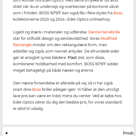
som kunde hos Edel-Optics. Med dette smykke er du altid
stilet når du er undervejs og overbeviser på kontoret såvel
som i fritiden. BOSS 1679/F kan også fås i flere styles fra
Boss
kollektionerne 2023 og 2024 i Edel-Optics onlineshop.
Ligetil og stærk i materialer og udførelse:
Denne herrebrille
står for stilfuldt design og selvbevidsthed. Vores
Modified
Rectangle
minder om den rektangulære form, men
adskiller sig også, som navnet antyder. De afrundede sider
gør at ansigtet synes blødere.
Plast
stel, som disse,
kombinerer holdbarhed med komfort. BOSS 1679/F sidder
meget behageligt på både næsen og ørerne.
Den næste forsendelse er allerede på vej, så vi har også
snart dine
Boss
briller pålager igen. Vi håber at den utroligt
lave pris kan være en trøst mens du venter. Ved at købe hos
Edel-Optics sikrer du dig den bedste pris, for vores standard
er altid til udsalg.
Produ