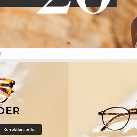
!
DER
Korrektionsbriller