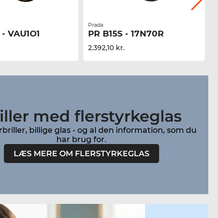
Prada
M
 - VAU1O1
PR B15S - 17N70R
2.392,10 kr.
1
iller med flerstyrkeglas
briller, billige glas - og al den information, som du
LÆS MERE OM FLERSTYRKEGLAS