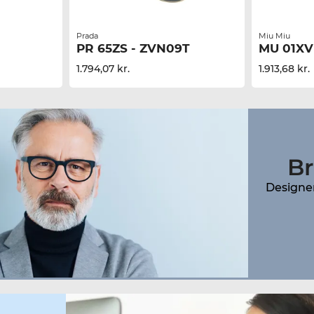
Prada
Miu Miu
PR 65ZS - ZVN09T
MU 01XV
1.794,07 kr.
1.913,68 kr.
Br
Designer