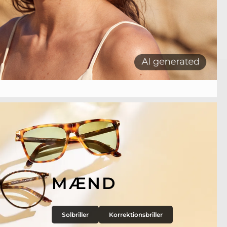
MÆND
Solbriller
Korrektionsbriller