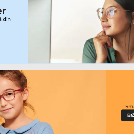
er
å din
BØ