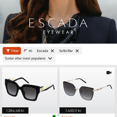
filter
Escada
Solbriller
95
1.264,48 kr.
1.455,11 kr.