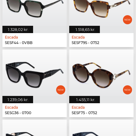
1.328,02 kr.
1.518,65 kr.
Escada
Escada
SESF44 - 0VBB
SESF79S - 0752
1.239,06 kr.
1.455,11 kr.
Escada
Escada
SESG36 - 0700
SESF75 - 0752