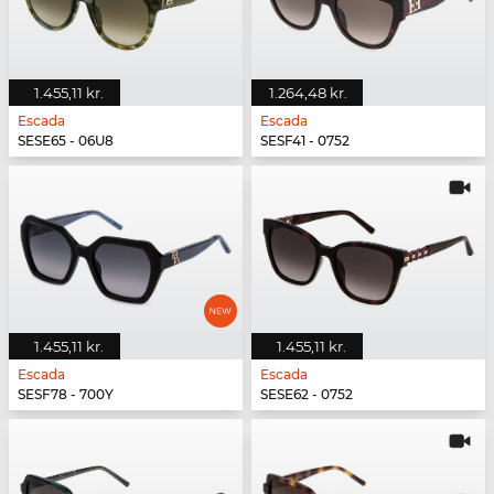
1.455,11 kr.
1.264,48 kr.
Escada
Escada
SESE65 - 06U8
SESF41 - 0752
1.455,11 kr.
1.455,11 kr.
Escada
Escada
SESF78 - 700Y
SESE62 - 0752