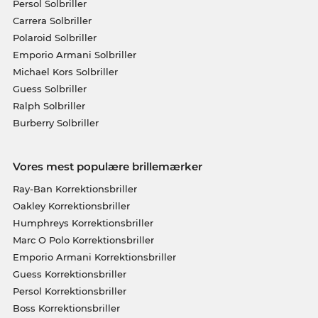
Persol Solbriller
Carrera Solbriller
Polaroid Solbriller
Emporio Armani Solbriller
Michael Kors Solbriller
Guess Solbriller
Ralph Solbriller
Burberry Solbriller
Vores mest populære brillemærker
Ray-Ban Korrektionsbriller
Oakley Korrektionsbriller
Humphreys Korrektionsbriller
Marc O Polo Korrektionsbriller
Emporio Armani Korrektionsbriller
Guess Korrektionsbriller
Persol Korrektionsbriller
Boss Korrektionsbriller