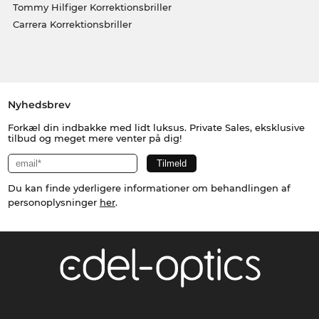
Tommy Hilfiger Korrektionsbriller
Carrera Korrektionsbriller
Nyhedsbrev
Forkæl din indbakke med lidt luksus. Private Sales, eksklusive
tilbud og meget mere venter på dig!
Du kan finde yderligere informationer om behandlingen af
personoplysninger
her
.