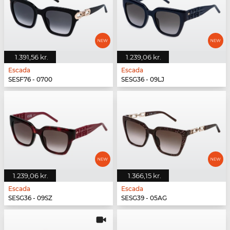
1.391,56 kr.
1.239,06 kr.
Escada
Escada
SESF76 - 0700
SESG36 - 09LJ
1.239,06 kr.
1.366,15 kr.
Escada
Escada
SESG36 - 09SZ
SESG39 - 05AG