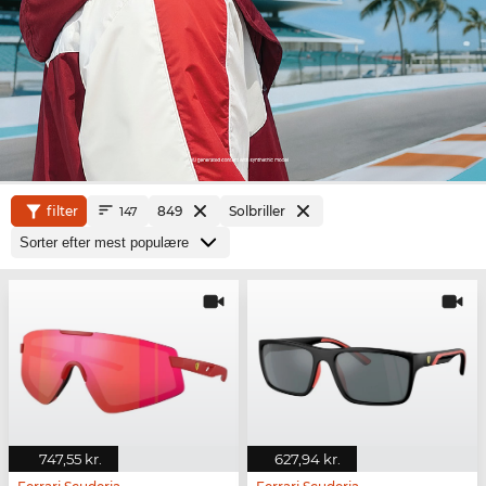
filter
849
Solbriller
147
747,55 kr.
627,94 kr.