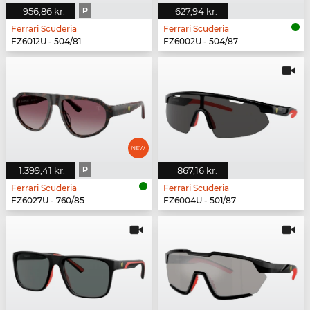
956,86 kr.
P
627,94 kr.
Ferrari Scuderia
Ferrari Scuderia
FZ6012U - 504/81
FZ6002U - 504/87
1.399,41 kr.
P
867,16 kr.
Ferrari Scuderia
Ferrari Scuderia
FZ6027U - 760/85
FZ6004U - 501/87