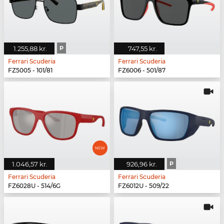
1.255,88 kr.
P
747,55 kr.
Ferrari Scuderia
Ferrari Scuderia
FZ5005 - 101/81
FZ6006 - 501/87
1.046,57 kr.
926,96 kr.
P
Ferrari Scuderia
Ferrari Scuderia
FZ6028U - 514/6G
FZ6012U - 509/22