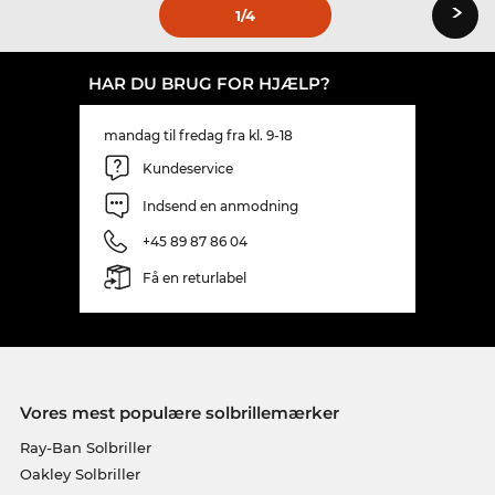
›
1
/4
HAR DU BRUG FOR HJÆLP?
mandag til fredag fra kl. 9-18
Kundeservice
Indsend en anmodning
+45 89 87 86 04
Få en returlabel
Vores mest populære solbrillemærker
Ray-Ban Solbriller
Oakley Solbriller