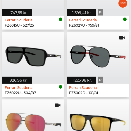
747,55 kr.
1.399,41 kr.
P
Ferrari Scuderia
Ferrari Scuderia
FZ6015U - 527/25
FZ6027U - 759/81
926,96 kr.
1.225,98 kr.
P
Ferrari Scuderia
Ferrari Scuderia
FZ6022U - 504/87
FZ5002D - 101/81