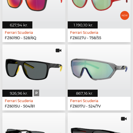
627,94 kr.
1.190,10 kr.
Ferrari Scuderia
Ferrari Scuderia
FZ6019D - 528/6Q
FZ6027U - 758/55
926,96 kr.
P
867,16 kr.
Ferrari Scuderia
Ferrari Scuderia
FZ6015U - 504/81
FZ6017U - 524/7V