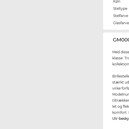
Køn
Steltype
Stelfarve
Glasfarv
‌GM000
Med disse
klasse. Tr
kollektio
Brillestel
stærkt udt
virke for
Modelnumm
tiltrækk
let og fle
komfort. 
UV-besky