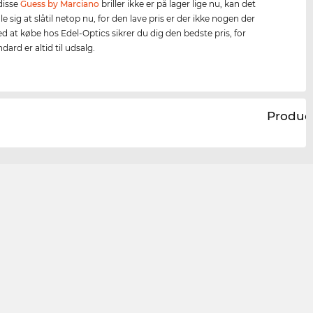
 disse
Guess by Marciano
briller ikke er på lager lige nu, kan det
e sig at slåtil netop nu, for den lave pris er der ikke nogen der
ed at købe hos Edel-Optics sikrer du dig den bedste pris, for
dard er altid til udsalg.
Produc