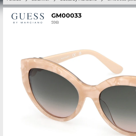
GM00033
59B