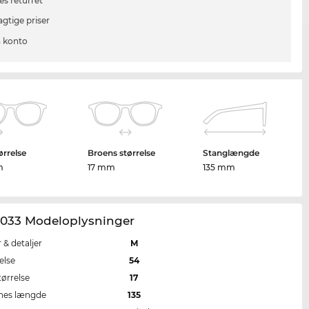
es returret
agtige priser
 konto
ørrelse
Broens størrelse
Stanglængde
m
17 mm
135 mm
033 Modeloplysninger
r & detaljer
M
else
54
tørrelse
17
nes længde
135