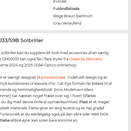
Kvinder
Fuldindfattede
Beige Braun /perlmutt
e
Grau Verlaufend
33/59B Solbriller
 solbriller kan du supplere dit look med accesories af en særlig
o GM00033 kan også fås i flere styles fra
Guess by Marciano
nerne 2024 og 2025 i Edel-Optics onlineshop.
let er særligt designet til
powerkvinder
. Yndefuldt design og et
ryk kombineres til klassisk chic. Cat-Eye formen får blikket til at
førende og hemmelighedsfuldt. [Hvis Modelnavn ellers
er] har næsten noget frækt over sig. I hvert tilfælde
er du dig med denne brille al opmærksomhed.
Plast
er et meget
ksibelt materiale. Dette giver en lang levetid og en høj gradaf
Funktionelt er du selvfølgelig også på den sikre side. Med 100%
ttelse
afdine øjne, kan solen bare komme an.