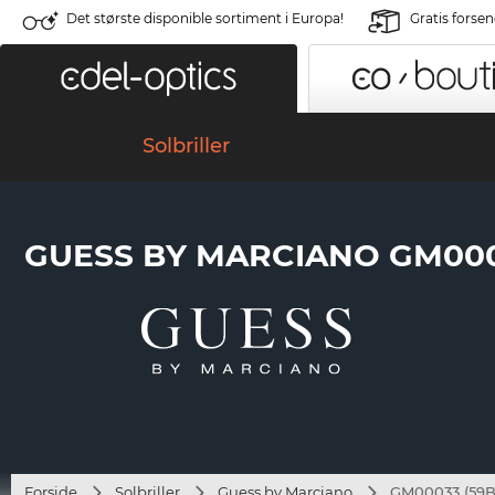
Det største disponible sortiment i Europa!
Gratis forse
Solbriller
GUESS BY MARCIANO GM000
Forside
Solbriller
Guess by Marciano
GM00033 (59B