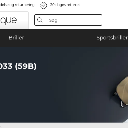
ndelse og returnering
30 dages returret
Briller
Sportsbriller
33 (59B)
)