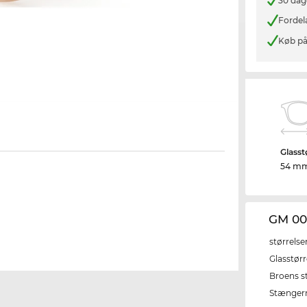
30 dag
Fordel
Køb på
Glasst
54 m
GM 00
størrelse
Glasstørr
Broens s
Stænger