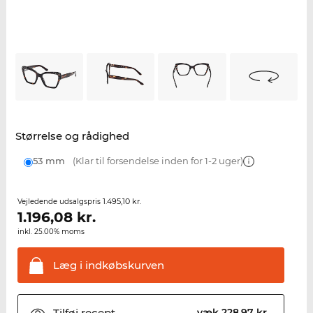
Størrelse og rådighed
53 mm
(Klar til forsendelse inden for 1-2 uger)
1.495,10 kr.
Vejledende udsalgspris
1.196,08
kr.
inkl. 25.00% moms
Læg i
indkøbskurven
Tilføj
recept
væk 228,97 kr.