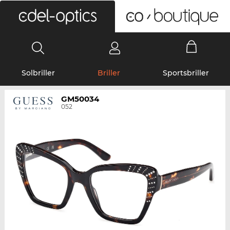
0
Solbriller
Briller
Sportsbriller
GM50034
052