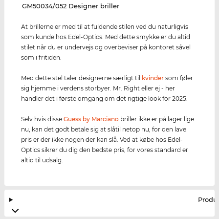
‌GM50034/052 Designer briller
At brillerne er med til at fuldende stilen ved du naturligvis
som kunde hos Edel-Optics. Med dette smykke er du altid
stilet når du er undervejs og overbeviser på kontoret såvel
som i fritiden.
Med dette stel taler designerne særligt til
kvinder
som føler
sig hjemme i verdens storbyer. Mr. Right eller ej - her
handler det i første omgang om det rigtige look for 2025.
Selv hvis disse
Guess by Marciano
briller ikke er på lager lige
nu, kan det godt betale sig at slåtil netop nu, for den lave
pris er der ikke nogen der kan slå. Ved at købe hos Edel-
Optics sikrer du dig den bedste pris, for vores standard er
altid til udsalg.
Produ