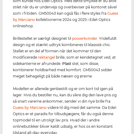
som kunde hos Edel-Optics. Med dette smykke er du altid
stilet når du er undervejs og overbeviser på kontoret såvel
som i fritiden. GM50043 kan også fås i flere styles fra
Guess
by Marciano
kollektionerne 2024 og 2025 i Edel-Optics
onlineshop.
Brillestellet er særligt designet til
powerkvinder
. Yndefuldt
design og et stærkt udtryk kombineres til klassisk chic.
Stellet er en del af formen når det kommer til den
modificerede
rektangel
brille, som er kendetegnet ved, at
sidekanterne er afrundede.
Plast
stel, som disse,
kombinerer holdbarhed med komfort. GM50043 sidder
meget behageligt på både næsen og ørerne.
Modellen er allerede genbestilt og er om kort tid igen på
lager. Hvis du bestiller nu, kan du sikre dig den lave pris og
så snart varerne ankommer, sender vi din nye brille fra
Guess by Marciano
videre til dig med det samme. Da Edel-
Optics er et paradis for tilbudsjægere, får du også denne
topmodel til en utroligt lav pris. Hvad der i andre
onlinebutikker bliver kaldt udsalg, er hos os en konstant
tilstand all-day-everyday.