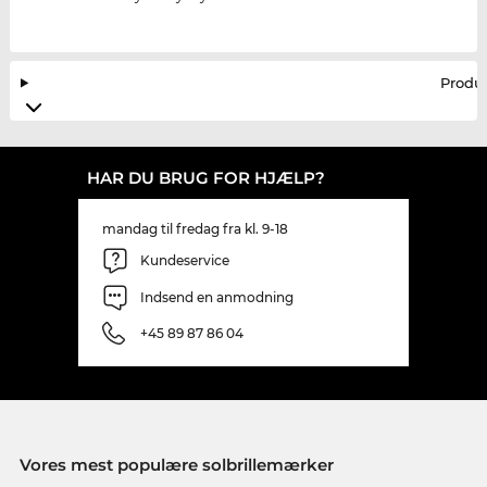
Produ
HAR DU BRUG FOR HJÆLP?
mandag til fredag fra kl. 9-18
Kundeservice
Indsend en anmodning
+45 89 87 86 04
Vores mest populære solbrillemærker