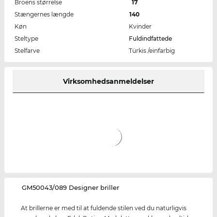
Broens størrelse
17
Stængernes længde
140
Køn
Kvinder
Steltype
Fuldindfattede
Stelfarve
Türkis /einfarbig
Virksomhedsanmeldelser
‌GM50043/089 Designer briller
At brillerne er med til at fuldende stilen ved du naturligvis