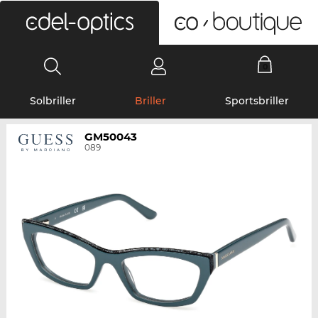
0
Solbriller
Briller
Sportsbriller
GM50043
089