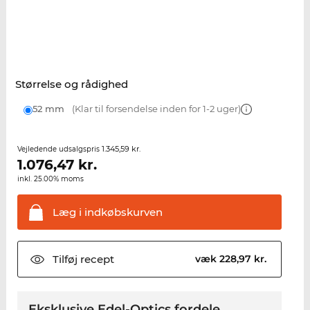
Størrelse og rådighed
52 mm
(Klar til forsendelse inden for 1-2 uger)
1.345,59 kr.
Vejledende udsalgspris
1.076,47
kr.
inkl. 25.00% moms
Læg i
indkøbskurven
Tilføj
recept
væk 228,97 kr.
Eksklusive Edel-Optics fordele