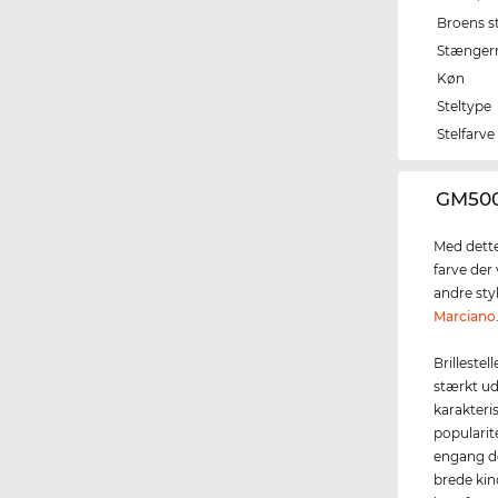
Broens s
Stænger
Køn
Steltype
Stelfarve
‌GM500
Med dette
farve der
andre sty
Marciano
Brillestel
stærkt ud
karakteri
popularit
engang de
brede kin