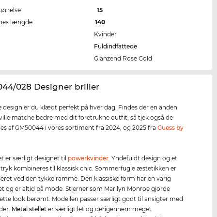
tørrelse
15
nes længde
140
Kvinder
Fuldindfattede
Glänzend Rose Gold
44/028 Designer briller
 design er du klædt perfekt på hver dag. Findes der en anden
 ville matche bedre med dit foretrukne outfit, så tjek også de
les af GM50044 i vores sortiment fra 2024, og 2025 fra
Guess by
.
let er særligt designet til
powerkvinder
. Yndefuldt design og et
tryk kombineres til klassisk chic. Sommerfugle æstetikken er
seret ved den tykke ramme. Den klassiske form har en varig
et og er altid på mode. Stjerner som Marilyn Monroe gjorde
tte look berømt. Modellen passer særligt godt til ansigter med
der.
Metal stellet
er særligt let og derigennem meget