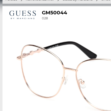
GM50044
028