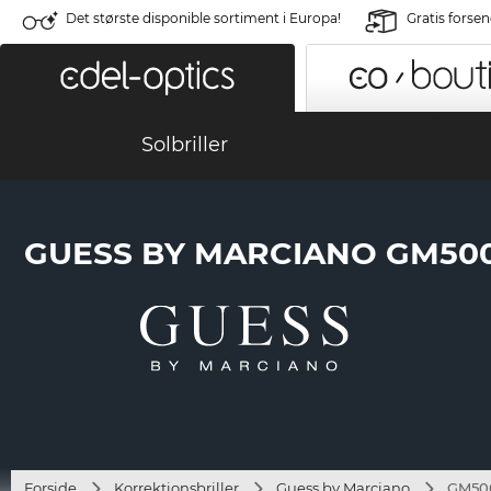
Det største disponible sortiment i Europa!
Gratis forse
Solbriller
GUESS BY MARCIANO GM500
Forside
Korrektionsbriller
Guess by Marciano
GM500