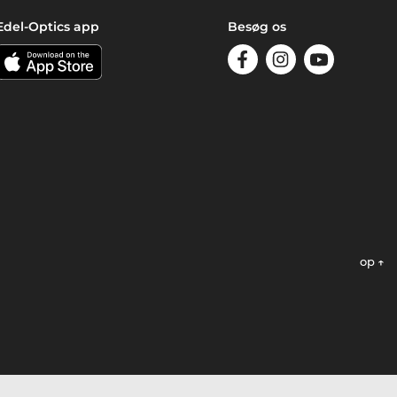
Edel-Optics app
Besøg os
op