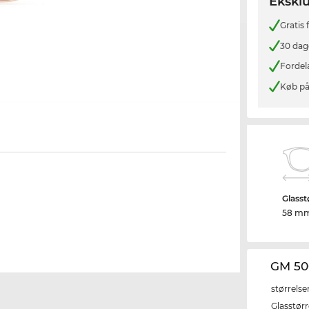
Eksklu
Gratis
30 dag
Fordel
Køb på
Glasst
58 m
GM 50
størrelse
Glasstørr