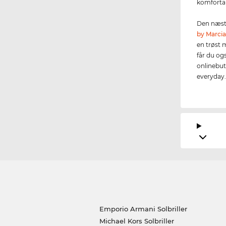
komfortab
Den næste
by Marci
en trøst 
får du og
onlinebuti
everyday
Emporio Armani Solbriller
Michael Kors Solbriller