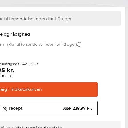
ar til forsendelse inden for 1-2 uger
se og rådighed
 mm
(Klar til forsendelse inden for 1-2 uger)
1.420,31 kr.
e udsalgspris
25
kr.
00% moms
Læg i
indkøbskurven
ilføj
recept
væk 228,97 kr.