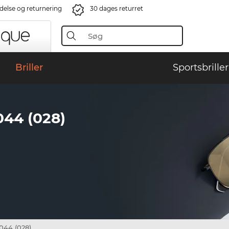
ndelse og returnering
30 dages returret
Briller
Sportsbriller
44 (028)
44 (028)