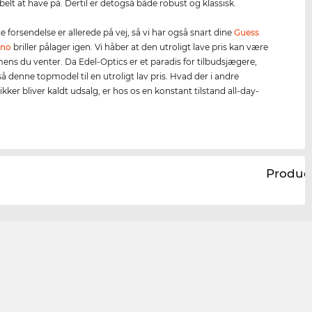
elt at have på. Dertil er detogså både robust og klassisk.
 forsendelse er allerede på vej, så vi har også snart dine
Guess
ano
briller pålager igen. Vi håber at den utroligt lave pris kan være
mens du venter. Da Edel-Optics er et paradis for tilbudsjægere,
så denne topmodel til en utroligt lav pris. Hvad der i andre
kker bliver kaldt udsalg, er hos os en konstant tilstand all-day-
.
Produc