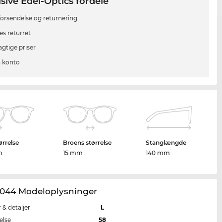
sive Edel-Optics fordele
 forsendelse og returnering
es returret
agtige priser
 konto
ørrelse
Broens størrelse
Stanglængde
m
15 mm
140 mm
044 Modeloplysninger
r & detaljer
L
else
58