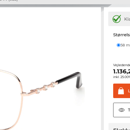
Kl
Størrel
58
Vejledend
1.136,
inkl. 25.
T