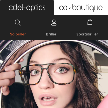
0
Solbriller
Briller
Sportsbriller