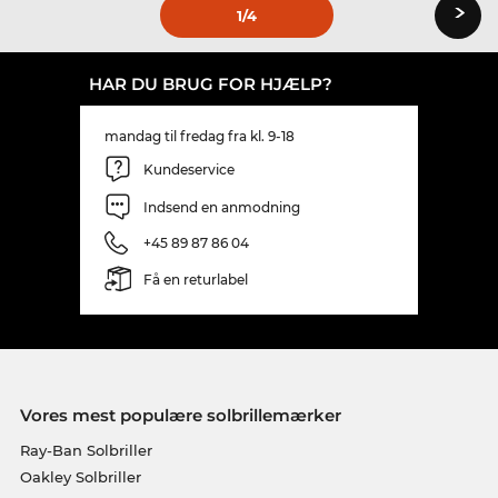
›
1
/4
HAR DU BRUG FOR HJÆLP?
mandag til fredag fra kl. 9-18
Kundeservice
Indsend en anmodning
+45 89 87 86 04
Få en returlabel
Vores mest populære solbrillemærker
Ray-Ban Solbriller
Oakley Solbriller