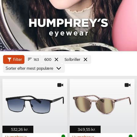
filter
600
Solbriller
163
532,26 kr.
349,55 kr.