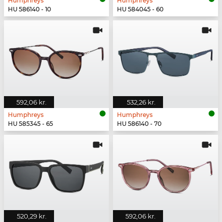
Humphreys
Humphreys
HU 586140 - 10
HU 584045 - 60
592,06 kr.
532,26 kr.
Humphreys
Humphreys
HU 585345 - 65
HU 586140 - 70
520,29 kr.
592,06 kr.