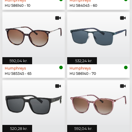
Humphreys
Humphreys
HU 586140 - 10
HU 584045 - 60
592,04 kr.
532,24 kr.
Humphreys
Humphreys
HU 585345 - 65
HU 586140 - 70
520,28 kr.
592,04 kr.