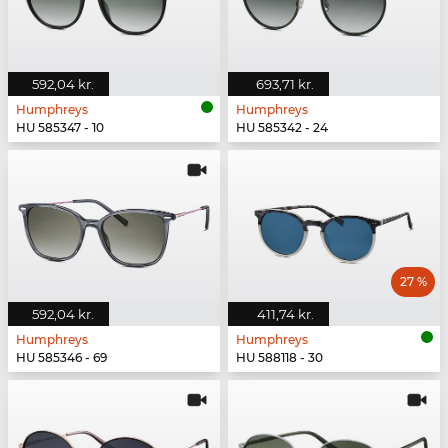
592,04 kr.
693,71 kr.
Humphreys
Humphreys
HU 585347 - 10
HU 585342 - 24
27 %
592,04 kr.
411,74 kr.
Humphreys
Humphreys
HU 585346 - 69
HU 588118 - 30