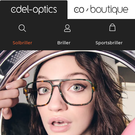
0
Solbriller
Briller
Sportsbriller