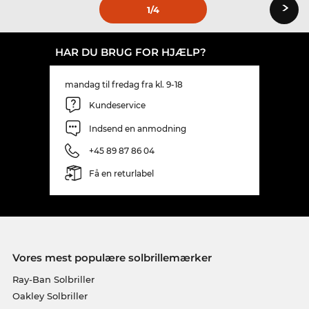
›
1
/4
HAR DU BRUG FOR HJÆLP?
mandag til fredag fra kl. 9-18
Kundeservice
Indsend en anmodning
+45 89 87 86 04
Få en returlabel
Vores mest populære solbrillemærker
Ray-Ban Solbriller
Oakley Solbriller