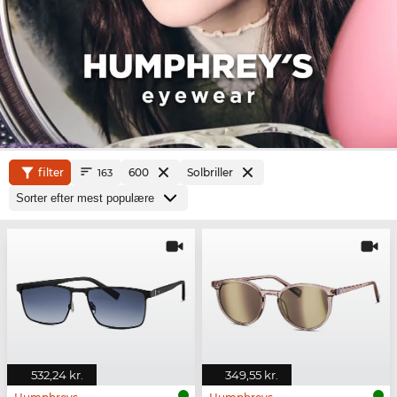
filter
600
Solbriller
163
532,24 kr.
349,55 kr.