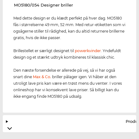
‌MO5180/054 Designer briller
Med dette design er du klædt perfekt på hver dag. MO5180
fås i størrelserne 49 mm, 52 mm. Med retur-etiketten som vi
ogsågerne stiller til rådighed, kan du altid returnere brillerne
gratis, hvis de ikke passer.
Brillestellet er særligt designet til
powerkvinder
. Yndefuldt
design og et stærkt udtryk kombineres til klassisk chic.
Den næste forsendelse er allerede på vej, så vi har også
snart dine
Max & Co.
briller pålager igen. Vi håber at den
utroligt lave pris kan være en trøst mens du venter. I vores
onlineshop har vi konsekvent lave priser. Så billigt kan du
ikke engang finde MO5180 på udsalg.
Produ