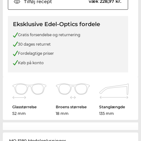
Tilføj
recept
væk 228,97 kr.
Eksklusive Edel-Optics fordele
Gratis forsendelse og returnering
30 dages returret
Fordelagtige priser
Køb på konto
Glasstørrelse
Broens størrelse
Stanglængde
52 mm
18 mm
135 mm
MO 5180 Modeloplysninger