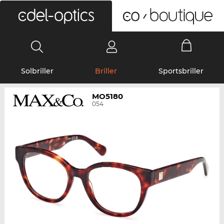
0
Solbriller
Briller
Sportsbriller
MO5180
054