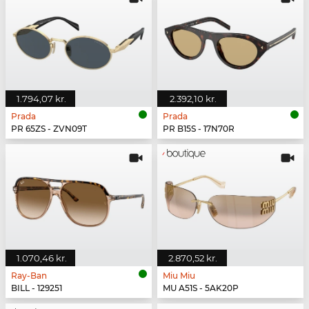
1.794,07 kr.
2.392,10 kr.
Prada
Prada
PR 65ZS - ZVN09T
PR B15S - 17N70R
1.070,46 kr.
2.870,52 kr.
Ray-Ban
Miu Miu
BILL - 129251
MU A51S - 5AK20P