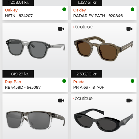
1.208,01 kr.
1.327,61 kr.
Oakley
Oakley
HSTN - 924207
RADAR EV PATH - 920846
819,29 kr.
2.392,10 kr.
Ray-Ban
Prada
RB4458D - 645087
PR A16S - 18T70F