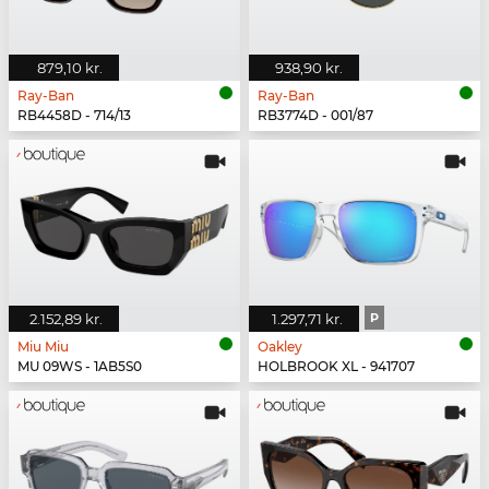
879,10 kr.
938,90 kr.
Ray-Ban
Ray-Ban
RB4458D - 714/13
RB3774D - 001/87
2.152,89 kr.
1.297,71 kr.
P
Miu Miu
Oakley
MU 09WS - 1AB5S0
HOLBROOK XL - 941707