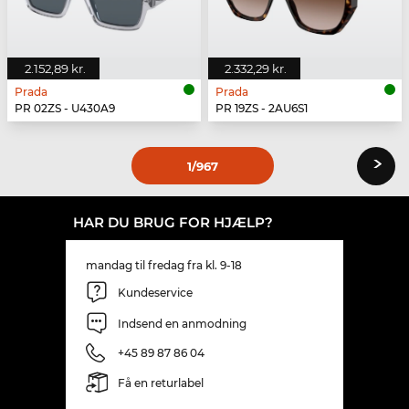
2.152,89 kr.
2.332,29 kr.
Prada
Prada
PR 02ZS - U430A9
PR 19ZS - 2AU6S1
›
1
/967
HAR DU BRUG FOR HJÆLP?
mandag til fredag fra kl. 9-18
Kundeservice
Indsend en anmodning
+45 89 87 86 04
Få en returlabel