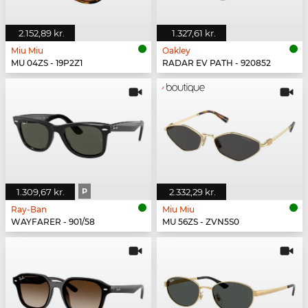
2.152,89 kr.
1.327,61 kr.
Miu Miu
Oakley
MU 04ZS - 19P2Z1
RADAR EV PATH - 920852
1.309,67 kr.
P
2.332,29 kr.
Ray-Ban
Miu Miu
WAYFARER - 901/58
MU 56ZS - ZVN5S0