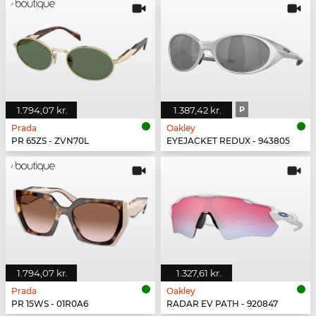
1.794,07 kr.
1.387,42 kr.
P
Prada
Oakley
PR 65ZS - ZVN70L
EYEJACKET REDUX - 943805
1.794,07 kr.
1.327,61 kr.
Prada
Oakley
PR 15WS - 01R0A6
RADAR EV PATH - 920847