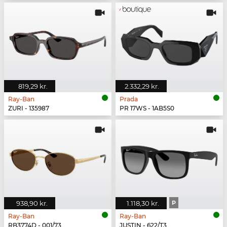
819,29 kr.
2.332,29 kr.
Ray-Ban
Prada
ZURI - 135987
PR 17WS - 1AB5S0
938,90 kr.
1.118,30 kr.
P
Ray-Ban
Ray-Ban
RB3774D - 001/73
JUSTIN - 622/T3