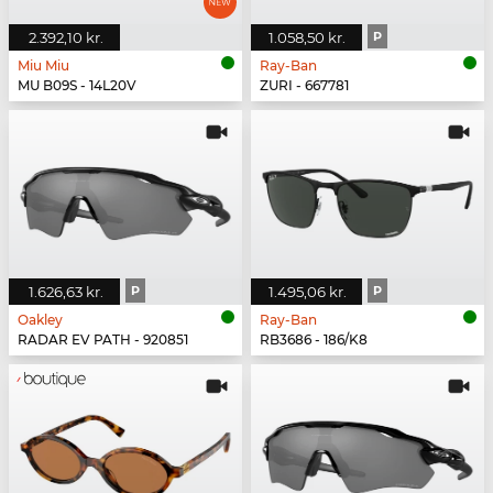
2.392,10 kr.
1.058,50 kr.
P
Miu Miu
Ray-Ban
MU B09S - 14L20V
ZURI - 667781
1.626,63 kr.
P
1.495,06 kr.
P
Oakley
Ray-Ban
RADAR EV PATH - 920851
RB3686 - 186/K8