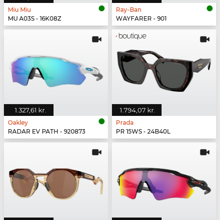
Miu Miu
Ray-Ban
MU A03S - 16K08Z
WAYFARER - 901
1.327,61 kr.
1.794,07 kr.
Oakley
Prada
RADAR EV PATH - 920873
PR 15WS - 24B40L