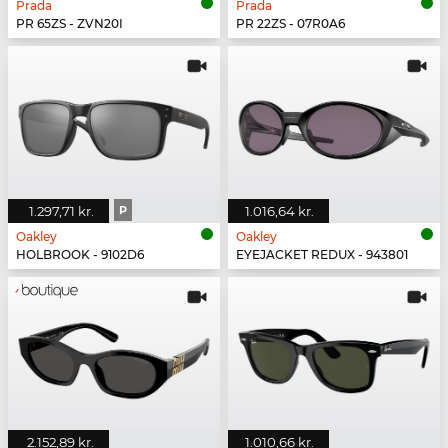
Prada
Prada
PR 65ZS - ZVN20I
PR 22ZS - 07R0A6
1.297,71 kr.
P
1.016,64 kr.
Oakley
Oakley
HOLBROOK - 9102D6
EYEJACKET REDUX - 943801
2.152,89 kr.
1.010,66 kr.