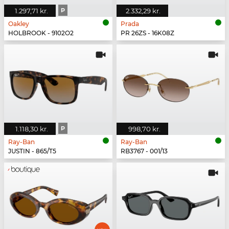
1.297,71 kr.
P
2.332,29 kr.
Oakley
Prada
HOLBROOK - 9102O2
PR 26ZS - 16K08Z
1.118,30 kr.
P
998,70 kr.
Ray-Ban
Ray-Ban
JUSTIN - 865/T5
RB3767 - 001/13