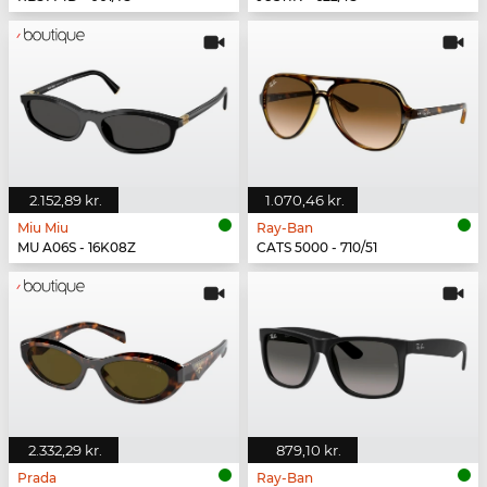
2.152,89 kr.
1.070,46 kr.
Miu Miu
Ray-Ban
MU A06S - 16K08Z
CATS 5000 - 710/51
2.332,29 kr.
879,10 kr.
Prada
Ray-Ban