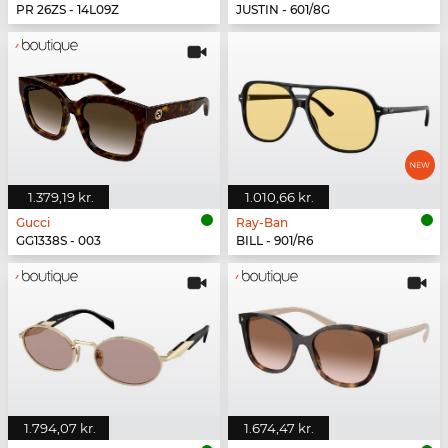
PR 26ZS - 14L09Z
JUSTIN - 601/8G
1.379,19 kr.
1.010,66 kr.
Gucci
Ray-Ban
GG1338S - 003
BILL - 901/R6
1.794,07 kr.
1.674,47 kr.