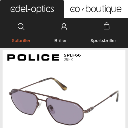
0
Solbriller
Briller
Sportsbriller
SPLF66
08FK