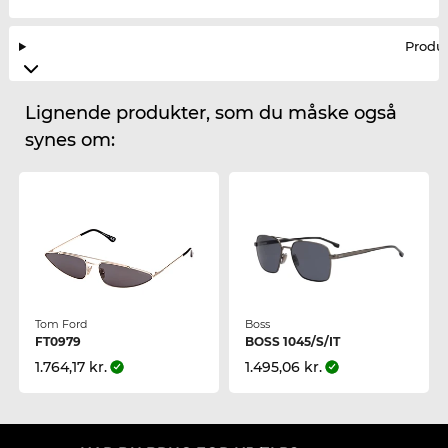
Produ
Lignende produkter, som du måske også
synes om:
Tom Ford
Boss
FT0979
BOSS 1045/S/IT
1.764,17 kr.
1.495,06 kr.