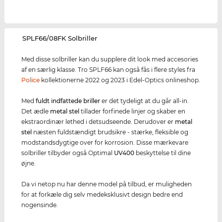
‌SPLF66/08FK Solbriller
Med disse solbriller kan du supplere dit look med accesories
af en særlig klasse. Tro SPLF66 kan også fås i flere styles fra
Police
kollektionerne 2022 og 2023 i Edel-Optics onlineshop.
Med
fuldt indfattede briller
er det tydeligt at du går all-in.
Det ædle
metal stel
tillader forfinede linjer og skaber en
ekstraordinær lethed i detsudseende. Derudover er
metal
stel
næsten fuldstændigt brudsikre - stærke, fleksible og
modstandsdygtige over for korrosion. Disse mærkevare
solbriller tilbyder også Optimal
UV400
beskyttelse til dine
øjne.
Da vi netop nu har denne model på tilbud, er muligheden
for at forkæle dig selv medeksklusivt design bedre end
nogensinde.