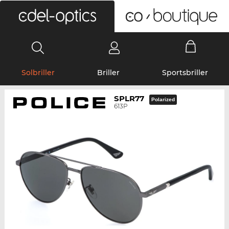
0
Solbriller
Briller
Sportsbriller
SPLR77
Polarized
613P