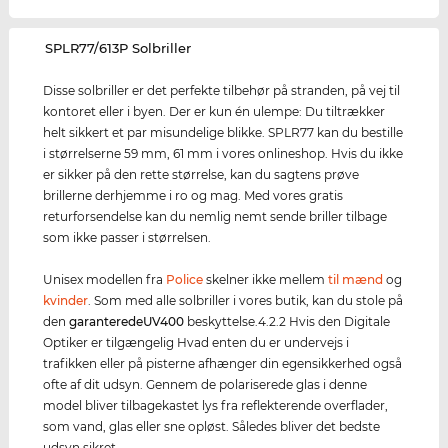
‌SPLR77/613P Solbriller
Disse solbriller er det perfekte tilbehør på stranden, på vej til
kontoret eller i byen. Der er kun én ulempe: Du tiltrækker
helt sikkert et par misundelige blikke. SPLR77 kan du bestille
i størrelserne 59 mm, 61 mm i vores onlineshop. Hvis du ikke
er sikker på den rette størrelse, kan du sagtens prøve
brillerne derhjemme i ro og mag. Med vores gratis
returforsendelse kan du nemlig nemt sende briller tilbage
som ikke passer i størrelsen.
Unisex modellen fra
Police
skelner ikke mellem
til mænd
og
kvinder
. Som med alle solbriller i vores butik, kan du stole på
den
garanterede
UV400
beskyttelse.4.2.2 Hvis den Digitale
Optiker er tilgængelig Hvad enten du er undervejs i
trafikken eller på pisterne afhænger din egensikkerhed også
ofte af dit udsyn. Gennem de polariserede glas i denne
model bliver tilbagekastet lys fra reflekterende overflader,
som vand, glas eller sne opløst. Således bliver det bedste
udsyn sikret.