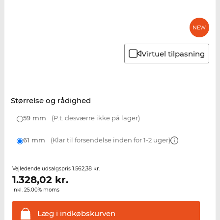
Virtuel tilpasning
Størrelse og rådighed
59 mm
(P.t. desværre ikke på lager)
61 mm
(Klar til forsendelse inden for 1-2 uger)
1.562,38 kr.
Vejledende udsalgspris
1.328,02
kr.
inkl. 25.00% moms
Læg i
indkøbskurven