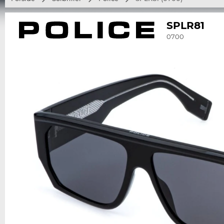
SPLR81
0700