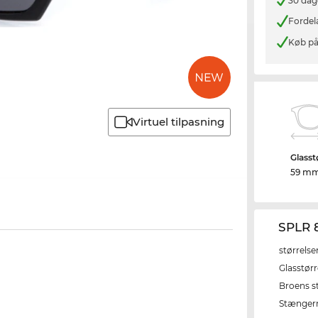
30 dag
Fordel
Køb på
Virtuel tilpasning
Glasst
59 m
SPLR 
størrelse
Glasstørr
Broens s
Stænger