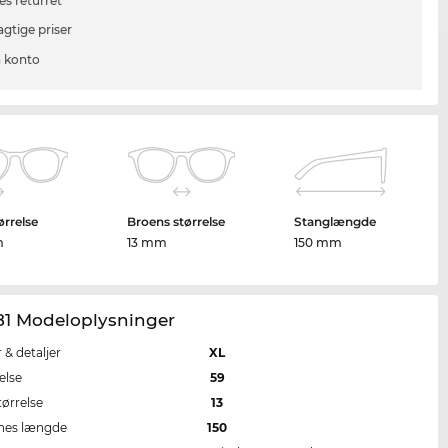
es returret
agtige priser
 konto
ørrelse
Broens størrelse
Stanglængde
m
13 mm
150 mm
81 Modeloplysninger
r & detaljer
XL
else
59
tørrelse
13
nes længde
150