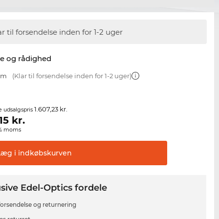
ar til forsendelse inden for 1-2 uger
se og rådighed
 mm
(Klar til forsendelse inden for 1-2 uger)
1.607,23 kr.
e udsalgspris
15
kr.
00% moms
Læg i
indkøbskurven
sive Edel-Optics fordele
 forsendelse og returnering