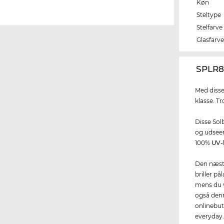
Køn
Steltype
Stelfarve
Glasfarv
‌SPLR8
Med disse
klasse. Tr
Disse Sol
og udseen
100%
UV-
Den næste
briller på
mens du v
også denn
onlinebuti
everyday