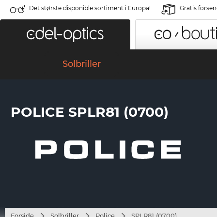
Det største disponible sortiment i Europa!
Gratis forse
Solbriller
POLICE SPLR81 (0700)
Forside
Solbriller
Police
SPLR81 (0700)