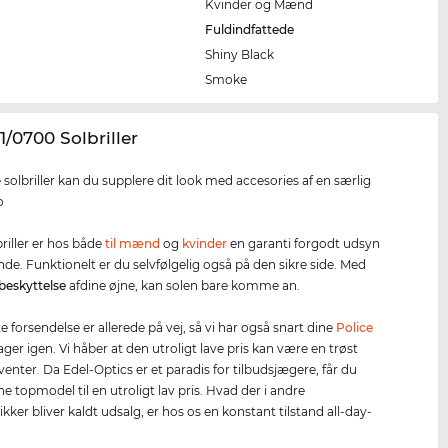
Kvinder og Mænd
Fuldindfattede
Shiny Black
e
Smoke
1/0700 Solbriller
 solbriller kan du supplere dit look med accesories af en særlig
o
briller er hos både
til mænd
og
kvinder
en garanti forgodt udsyn
de. Funktionelt er du selvfølgelig også på den sikre side. Med
beskyttelse
afdine øjne, kan solen bare komme an.
 forsendelse er allerede på vej, så vi har også snart dine
Police
lager igen. Vi håber at den utroligt lave pris kan være en trøst
enter. Da Edel-Optics er et paradis for tilbudsjægere, får du
e topmodel til en utroligt lav pris. Hvad der i andre
kker bliver kaldt udsalg, er hos os en konstant tilstand all-day-
.