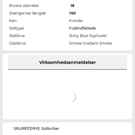
Broens størrelse
18
Stængernes længde
140
Køn
Kvinder
Steltype
Fuldindfattede
Stelfarve
Shiny Blue Top/violet
Glasfarve
Smoke Gradient Smoke
Virksomhedsanmeldelser
‌SPLR97/09YE Solbriller