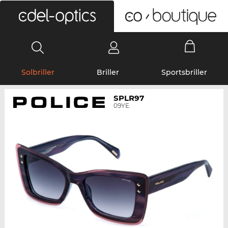
0
Solbriller
Briller
Sportsbriller
SPLR97
09YE