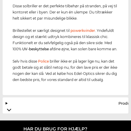
Disse solbriller er det perfekte tilbehør på stranden, på vej til
kontoret eller i byen. Der er kun én ulempe: Du tiltrækker
helt sikkert et par misundelige blikke.
Brillestellet er særligt designet til
powerkvinder
. Yndefuldt
design og et stærkt udtryk kombineres til klassisk chic.
Funktionelt er du selvfølgelig også på den sikre side. Med
100%
UV-beskyttelse
afdine øjne, kan solen bare komme an.
Selv hvis disse
Police
briller ikke er på lager lige nu, kan det
godt betale sig at slåtil netop nu, for den lave pris er der ikke
nogen der kan slå. Ved at købe hos Edel-Optics sikrer du dig
den bedste pris, for vores standard er altid til udsalg.
Produ
HAR DU BRUG FOR HJÆLP?