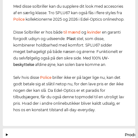
Med disse solbriller kan du supplere dit look med accesories
af en særlig klasse. Tro SPLU67 kan også fås i flere styles fra
Police
kollektionerne 2025 og 2026 i Edel-Optics onlineshop.
Disse Solbriller er hos både
til mænd
og
kvinder
en garanti
forgodt udsyn og udseende.
Plast
stel, som disse,
kombinerer holdbarhed med komfort. SPLU67 sidder
meget behageligt på både næsen og ørerne. Funktionelt er
du selvfølgelig også på den sikre side. Med 100%
UV-
beskyttelse
afdine øjne, kan solen bare komme an.
Selv hvis disse
Police
briller ikke er på lager lige nu, kan det
godt betale sig at slåtil netop nu, for den lave pris er der ikke
nogen der kan slå. Da Edel-Optics er et paradis for
tilbudsjægere, får du også denne topmodel til en utroligt lav
pris. Hvad der i andre onlinebutikker bliver kaldt udsalg, er
hos os en konstant tilstand all-day-everyday.
Produ