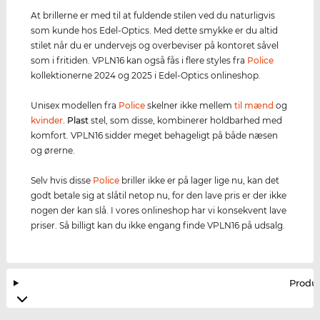
At brillerne er med til at fuldende stilen ved du naturligvis
som kunde hos Edel-Optics. Med dette smykke er du altid
stilet når du er undervejs og overbeviser på kontoret såvel
som i fritiden. VPLN16 kan også fås i flere styles fra
Police
kollektionerne 2024 og 2025 i Edel-Optics onlineshop.
Unisex modellen fra
Police
skelner ikke mellem
til mænd
og
kvinder
.
Plast
stel, som disse, kombinerer holdbarhed med
komfort. VPLN16 sidder meget behageligt på både næsen
og ørerne.
Selv hvis disse
Police
briller ikke er på lager lige nu, kan det
godt betale sig at slåtil netop nu, for den lave pris er der ikke
nogen der kan slå. I vores onlineshop har vi konsekvent lave
priser. Så billigt kan du ikke engang finde VPLN16 på udsalg.
Produ