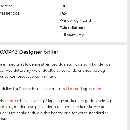
tørrelse
18
nes længde
145
Kvinder og Mænd
Fuldindfattede
Full Matt Grey
0/0R43 Designer briller
rne er med til at fuldende stilen ved du naturligvis som kunde hos
cs. Med dette smykke er du altid stilet når du er undervejs og
er på kontoret såvel som i fritiden.
odellen fra
Police
skelner ikke mellem
til mænd
og
kvinder
.
 disse
Police
briller ikke er på lager lige nu, kan det godt betale sig
netop nu, for den lave pris er der ikke nogen der kan slå. Ved at
Edel-Optics sikrer du dig den bedste pris, for vores standard er
dsalg.