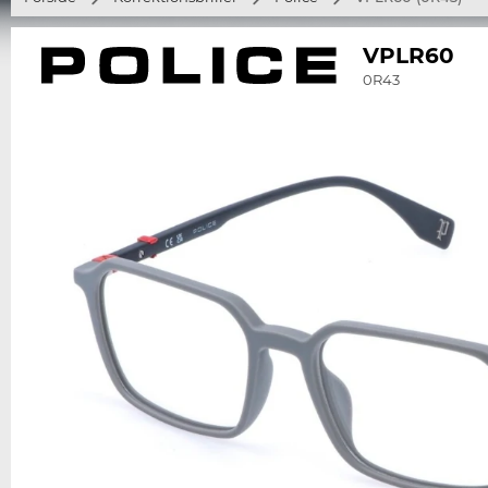
VPLR60
0R43