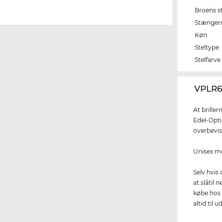
Broens s
Stænger
Køn
Steltype
Stelfarve
‌VPLR6
At brille
Edel-Opti
overbevis
Unisex m
Selv hvis
at slåtil 
købe hos 
altid til u