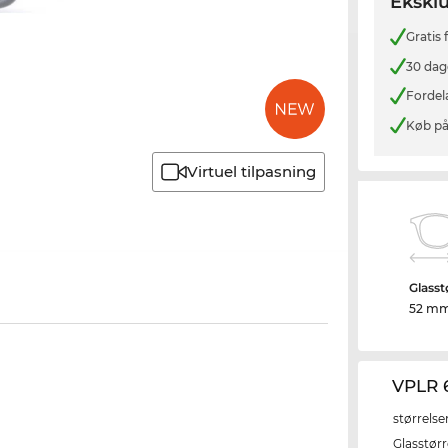
Eksklu
Gratis
30 dag
Fordel
Køb på
Virtuel tilpasning
Glasst
52 m
VPLR 
størrelse
Glasstørr