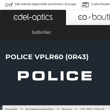
Det største disponible sortiment i Europa!
Gratis forse
Solbriller
POLICE VPLR60 (0R43)
Forside
Korrektionsbriller
Police
VPLR60 (0R43)