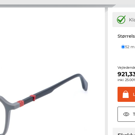
Kl
Størrel
52 
Vejledend
921,3
inkl. 25.
T