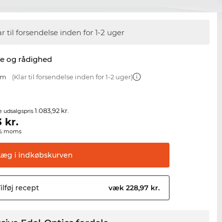
ar til forsendelse inden for 1-2 uger
se og rådighed
mm
(Klar til forsendelse inden for 1-2 uger)
1.083,92 kr.
e udsalgspris
3
kr.
00% moms
Læg i
indkøbskurven
ilføj
recept
væk 228,97 kr.