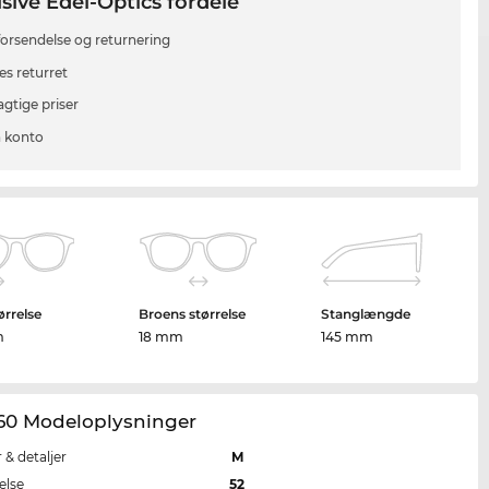
sive Edel-Optics fordele
 forsendelse og returnering
es returret
agtige priser
 konto
ørrelse
Broens størrelse
Stanglængde
m
18 mm
145 mm
60 Modeloplysninger
r & detaljer
M
else
52