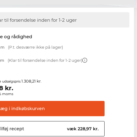
ar til forsendelse inden for 1-2 uger
se og rådighed
 mm
(P.t. desværre ikke på lager)
 mm
(Klar til forsendelse inden for 1-2 uger)
1.308,21 kr.
e udsalgspris
98
kr.
00% moms
Læg i
indkøbskurven
ilføj
recept
væk 228,97 kr.