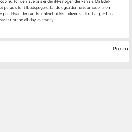
netop nu, for den lave pris er der ikke nogen der kan slå. Da Edel-
 et paradis for tilbudsjægere, får du også denne topmodel til en
av pris. Hvad der i andre onlinebutikker bliver kaldt udsalg, er hos
stant tilstand all-day-everyday.
Produc