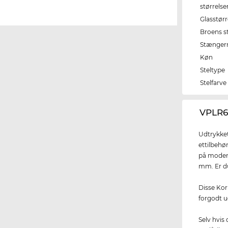
størrelse
Glasstørr
Broens s
Stænger
Køn
Steltype
Stelfarve
‌VPLR6
Udtrykket
ettilbehø
på moden
mm. Er du 
Disse Kor
forgodt 
Selv hvis