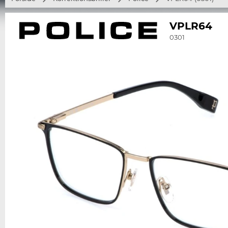
VPLR64
0301