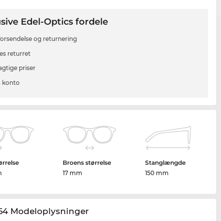
sive Edel-Optics fordele
 forsendelse og returnering
es returret
agtige priser
 konto
ørrelse
Broens størrelse
Stanglængde
m
17 mm
150 mm
64 Modeloplysninger