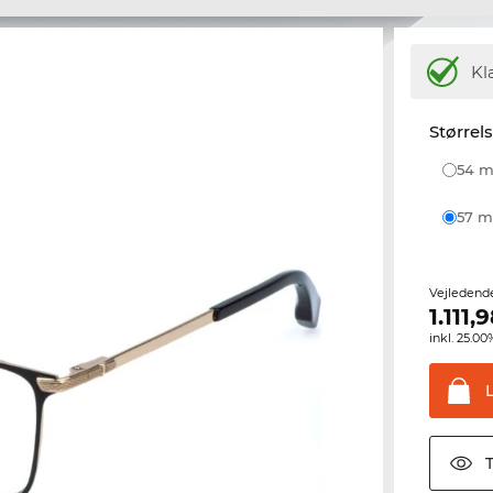
Kl
Størrel
54
57
Vejledend
1.111,
inkl. 25.
T