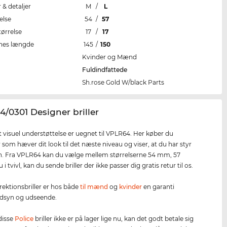
r & detaljer
M
/
L
else
54
/
57
tørrelse
17
/
17
nes længde
145
/
150
Kvinder og Mænd
Fuldindfattede
Sh.rose Gold W/black Parts
4/0301 Designer briller
 visuel understøttelse er uegnet til VPLR64. Her køber du
r som hæver dit look til det næste niveau og viser, at du har styr
. Fra VPLR64 kan du vælge mellem størrelserne 54 mm, 57
i tvivl, kan du sende briller der ikke passer dig gratis retur til os.
rektionsbriller er hos både
til mænd
og
kvinder
en garanti
udsyn og udseende.
 disse
Police
briller ikke er på lager lige nu, kan det godt betale sig