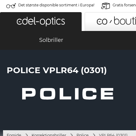
Det største disponible sortiment i Europa!
Gratis forse
Solbriller
POLICE VPLR64 (0301)
Forside
Korrektionsbriller
Police
VPLR64 (0301)