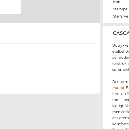
Køn
Steltype
Stelfarve
‌CASCA
Udtrykket
ettilbehø
på moden.
foretrukn
sortiment
Denne mo
mænd
. B
fordi du 
modstands
vigtigt. V
men adski
ansigtet 
komfortab