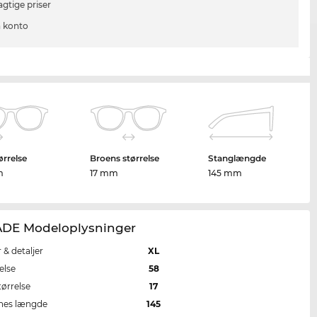
agtige priser
 konto
ørrelse
Broens størrelse
Stanglængde
m
17 mm
145 mm
DE Modeloplysninger
r & detaljer
XL
else
58
tørrelse
17
nes længde
145