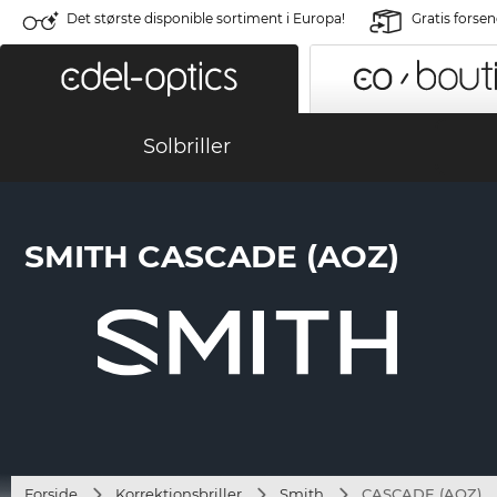
Det største disponible sortiment i Europa!
Gratis forse
Solbriller
SMITH CASCADE (AOZ)
Forside
Korrektionsbriller
Smith
CASCADE (AOZ)