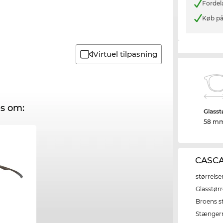
Fordel
Køb på
Virtuel tilpasning
s om:
Glasst
58 m
CASCA
størrelse
Glasstørr
Broens s
Stænger