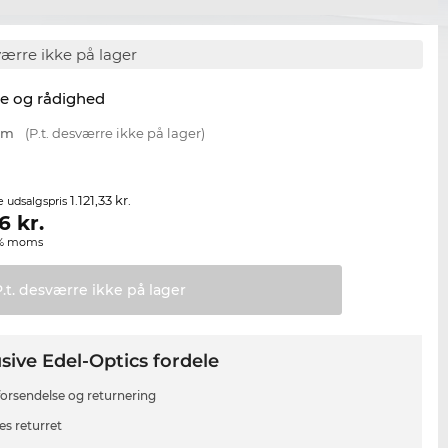
værre ikke på lager
se og rådighed
 mm
(P.t. desværre ikke på lager)
1.121,33 kr.
e udsalgspris
6
kr.
00% moms
P.t. desværre ikke på
lager
sive Edel-Optics fordele
 forsendelse og returnering
es returret