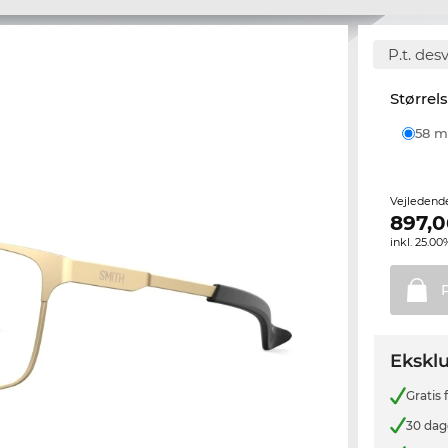
P.t. des
Størrel
58
Vejledend
897,0
inkl. 25.
Eksklu
Gratis
30 dag