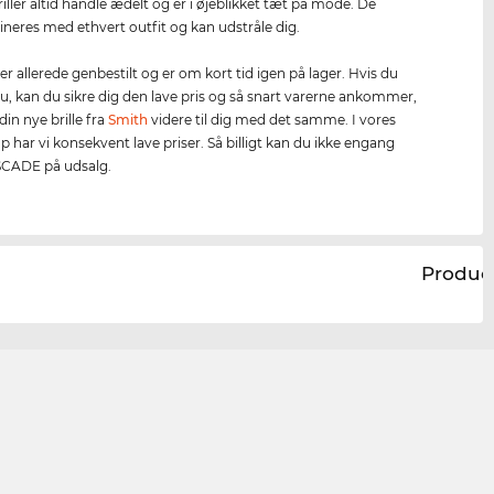
iller altid handle ædelt og er i øjeblikket tæt på mode. De
eres med ethvert outfit og kan udstråle dig.
er allerede genbestilt og er om kort tid igen på lager. Hvis du
 nu, kan du sikre dig den lave pris og så snart varerne ankommer,
din nye brille fra
Smith
videre til dig med det samme. I vores
p har vi konsekvent lave priser. Så billigt kan du ikke engang
SCADE på udsalg.
Produc