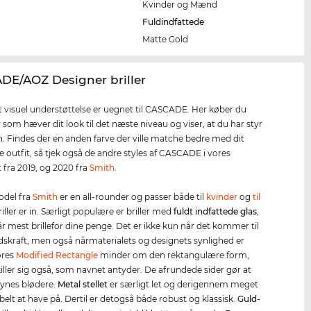
Kvinder og Mænd
Fuldindfattede
Matte Gold
DE/AOZ Designer briller
 visuel understøttelse er uegnet til CASCADE. Her køber du
r som hæver dit look til det næste niveau og viser, at du har styr
 Findes der en anden farve der ville matche bedre med dit
e outfit, så tjek også de andre styles af CASCADE i vores
 fra 2019, og 2020 fra
Smith
.
del fra
Smith
er en all-rounder og passer både til
kvinder
og
til
riller er in. Særligt populære er briller med
fuldt indfattede glas
,
får mest brillefor dine penge. Det er ikke kun når det kommer til
kraft, men også nårmaterialets og designets synlighed er
ores
Modified Rectangle
minder om den rektangulære form,
ller sig også, som navnet antyder. De afrundede sider gør at
synes blødere.
Metal stellet
er særligt let og derigennem meget
elt at have på. Dertil er detogså både robust og klassisk.
Guld-