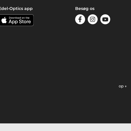
Edel-Optics app
Besøg os
op