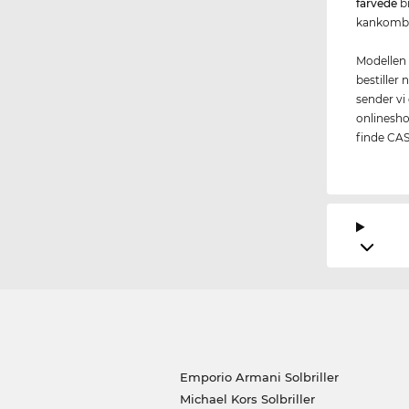
farvede
br
kankombin
Modellen 
bestiller
sender vi 
onlinesho
finde CA
Emporio Armani Solbriller
Michael Kors Solbriller