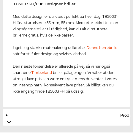
‌TB50031-H/096 Designer briller
Med dette design er du klædt perfekt på hver dag. TB50031-
H fås i størrelserne 53 mm, 55 mm. Med retur-etiketten som
vi ogsågerne stiller til rådighed, kan du altid returnere
brillerne gratis, hvis de ikke passer.
Ligetil og stærk i materialer og udførelse:
Denne herrebrille
står for stilfuldt design og selvbevidsthed.
Den næste forsendelse er allerede på vej, så vi har også
snart dine
Timberland
briller pålager igen. Vi håber at den
utroligt lave pris kan være en trøst mens du venter. I vores
onlineshop har vi konsekvent lave priser. Så billigt kan du
ikke engang finde TB50031-H på udsalg.
Produ