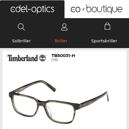
0
Solbriller
Briller
Sportsbriller
TB50031-H
096