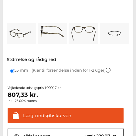
Størrelse og rådighed
55 mm
(Klar til forsendelse inden for 1-2 uger)
1.009,17 kr.
Vejledende udsalgspris
807,33
kr.
inkl. 25.00% moms
Læg i
indkøbskurven
væk 228,97 kr.