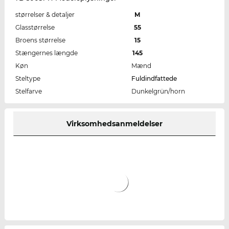
størrelser & detaljer
M
Glasstørrelse
55
Broens størrelse
15
Stængernes længde
145
Køn
Mænd
Steltype
Fuldindfattede
Stelfarve
Dunkelgrün/horn
Virksomhedsanmeldelser