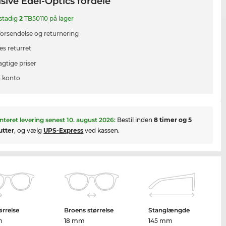
sive Edel-Optics fordele
 stadig
2
TB50110 på lager
 forsendelse og returnering
es returret
agtige priser
 konto
nteret levering senest
10. august 2026
:
Bestil inden
8 timer og 5
utter
, og vælg
UPS-Express
ved kassen.
ørrelse
Broens størrelse
Stanglængde
m
18 mm
145 mm