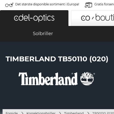
Det største disponible sortiment i Europa!
Gratis forse
Solbriller
TIMBERLAND TB50110 (020)
Forside
Korrektionsbriller
Timberland
TB50110 (020