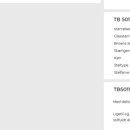
TB 50
størrelse
Glasstørr
Broens s
Stænger
Køn
Steltype
Stelfarve
‌TB501
Med dette
Ligetil og
stilfuldt