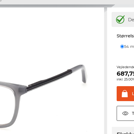
De
Størrel
54
Vejledend
687,7
inkl. 25.
T