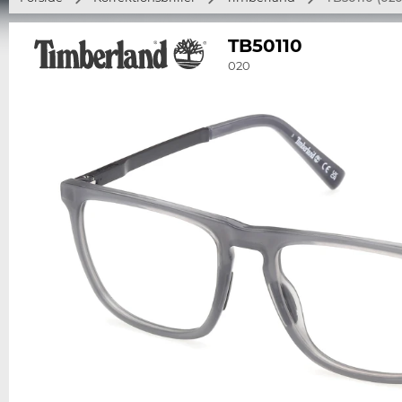
TB50110
020