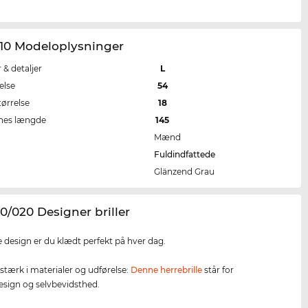
110 Modeloplysninger
r & detaljer
L
else
54
tørrelse
18
nes længde
145
Mænd
Fuldindfattede
Glänzend Grau
10/020 Designer briller
 design er du klædt perfekt på hver dag.
 stærk i materialer og udførelse:
Denne herrebrille
står for
 design og selvbevidsthed.