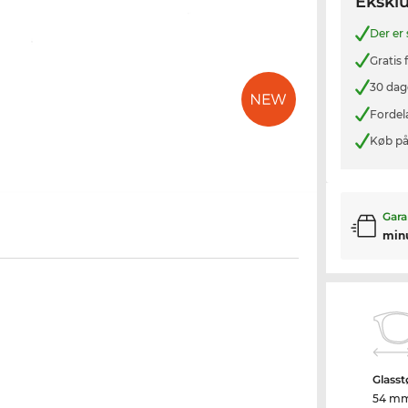
Eksklu
Der er
Gratis
30 dag
Fordel
Køb på
Gara
min
Glasst
54 m