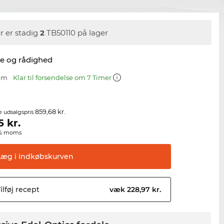
r er stadig
2
TB50110 på lager
se og rådighed
 mm
Klar til forsendelse om 7 Timer
859,68 kr.
e udsalgspris
5
kr.
00% moms
Læg i
indkøbskurven
ilføj
recept
væk 228,97 kr.