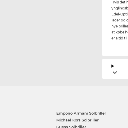
Hvis det h
ynglingsb
Edel-Optic
lager og g
nye brille
at købe h
er altid ti
Emporio Armani Solbriller
Michael Kors Solbriller
Guess Solbriller